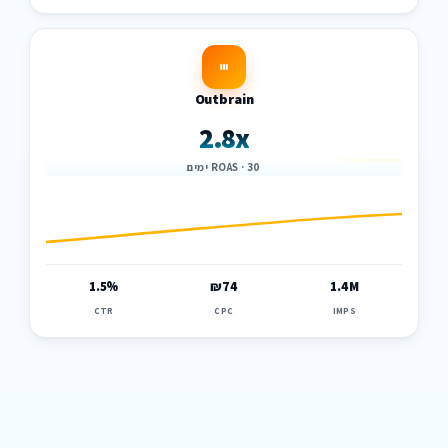
Outbrain
2.8x
ROAS · 30 ימים
1.5%
₪74
1.4M
CTR
CPC
IMPS