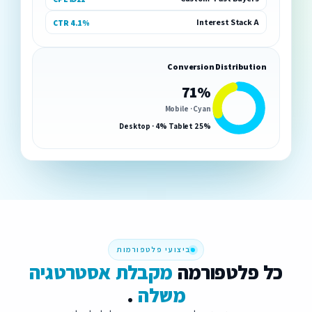
Interest Stack A
CTR 4.1%
Conversion Distribution
71%
Mobile · Cyan
25% Desktop · 4% Tablet
ביצועי פלטפורמות
כ
ל
פ
ל
ט
פ
ו
ר
מ
ה
מ
ק
ב
ל
ת
א
ס
ט
ר
ט
ג
י
ה
מ
ש
ל
ה
.