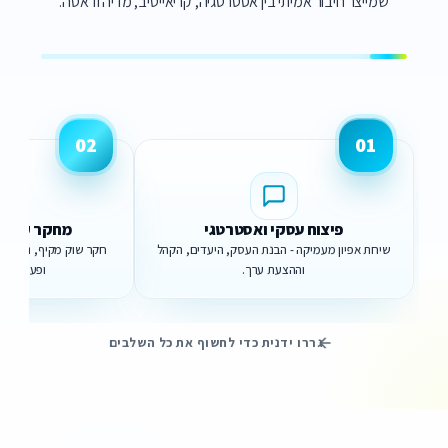
שמייצר חיבור אמיתי בין אסטרטגיה, קריאייטיב, מדיה ודאטה.
02
01
פיצוח עסקי ואסטרטגי
מחקר קהל י
שיחת אפיון מעמיקה - הבנת העסק, היעדים, הקהל
חקר שוק מקיף, ניתוח ה
וההצעת ערך.
ופערים מו
גררו ידנית כדי לחשוף את כל השלבים