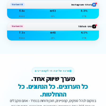
Variant B
Instagram · Story
5.8x
₪52
3.2%
ROAS
CPL
CTR
Variant A
TikTok · UGC
7.2x
₪41
4.1%
ROAS
CPL
CTR
מרכז שליטה חי לקמפיינים
מערך שיווק אחד.
כל הערוצים. כל הנתונים. כל
ההחלטות.
במקום לנהל ספקים, קמפיינים, תוכן ודוחות בנפרד - אתם מקבלים