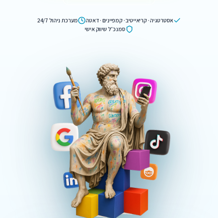
אסטרטגיה · קריאייטיב · קמפיינים · דאטה
מערכת ניהול 24/7
סמנכ״ל שיווק אישי