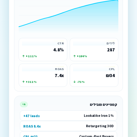
לידים
CTR
4.8%
287
↑ +212%
↑ +184%
ROAS
CPL
7.4x
₪34
↑ +312%
↓ -71%
קמפיינים מובילים
חי
Lookalike Iron 1%
+47 leads
Retargeting 30D
ROAS 8.4x
Custom · Past Buyers
CPL ₪22