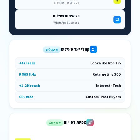
CTR 4.8% · ROAS 9.2x
23 שיחות פעילות
WhatsApp Business
קהלי יעד פעילים
8 קהלים
Lookalike Iron 1%
+47 leads
Retargeting 30D
ROAS 8.4x
Interest · Tech
+1.2M reach
Custom · Past Buyers
CPL ₪22
צפיות לפי יום
+187%