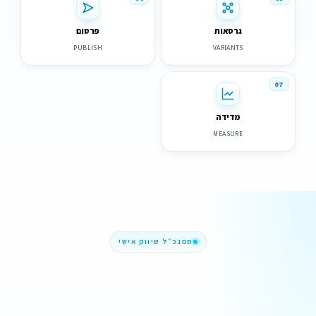
גרסאות
פרסום
PUBLISH
VARIANTS
07
מדידה
MEASURE
סמנכ״ל שיווק אישי