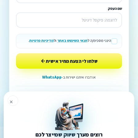
שם העסק
הינני מסכימ/ה ל
תנאי השימוש באתר
ול
מדיניות פרטיות
.
שלחו לי הצעת מחיר אישית
או דברו איתנו ישירות ב-
WhatsApp
חזרה תוך שעות
×
ללא התחייבות
ליד חדש נכנס · LIVE
לקוח Pixel · לפני
8
שניות
רוצים מערך שיווק שמייצר לכם