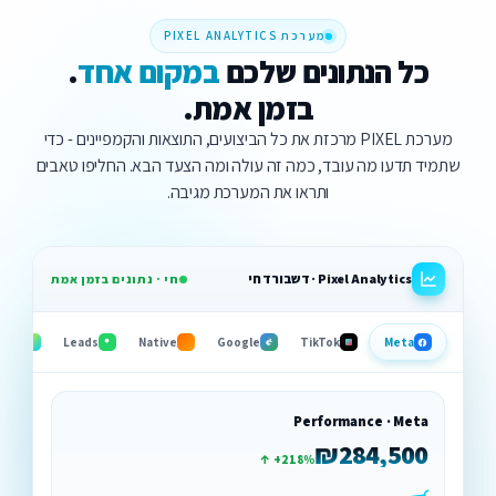
מערכת PIXEL ANALYTICS
כל הנתונים שלכם
במקום אחד
.
בזמן אמת.
מערכת PIXEL מרכזת את כל הביצועים, התוצאות והקמפיינים - כדי
שתמיד תדעו מה עובד, כמה זה עולה ומה הצעד הבא. החליפו טאבים
ותראו את המערכת מגיבה.
Pixel Analytics · דשבורד חי
חי · נתונים בזמן אמת
tive
Leads
Native
Google
TikTok
Meta
Performance · Meta
₪284,500
↑ +218%