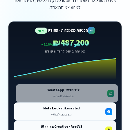
מערכת 360 אחת שמחברת אסטרטגיה, קריאייטיב, מדיה ודאטה
למנוע צמיחה אחד.
הכנסות מצטברות · החודש
↑ חי
₪487,200
+218%
צמיחה ביחס לחודש קודם
ליד חדש · WhatsApp
נכנס לפני 12 שניות
Meta Lookalike scaled
תקציב הוגדל ב-40%
Winning Creative · Reel V3