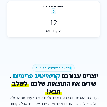
קריאייטיבים בבדיקה
12
הוקים · A/B
תצוגת קריאייטיב פרימיום
י
ו
צ
ר
י
ם
ע
ב
ו
ר
כ
ם
ק
ר
י
א
י
י
ט
י
ב
פ
ר
י
מ
י
ו
ם
.
ש
י
ר
י
ם
א
ת
ה
ת
ו
צ
א
ו
ת
ש
ל
כ
ם
ל
ש
ל
ב
ה
ב
א
!
המודעות, הסרטונים והקריאייטיבים שלכם צריכים לעצור את הגלילה -
ולהוביל לפעולה. הנה דוגמאות מקמפיינים שעובדים אצל לקוחות