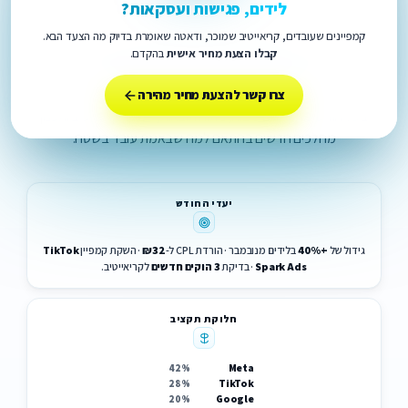
לידים, פגישות ועסקאות?
חדר אסטרטגיה חודשי
קמפיינים שעובדים, קריאייטיב שמוכר, ודאטה שאומרת בדיוק מה הצעד הבא.
בכל חודש מתחילים מחדש -
קבלו הצעת מחיר אישית
בהקדם.
אבל חכמים יותר
.
צרו קשר להצעת מחיר מהירה
בכל חודש מתקיימים פיצוח, ניתוח תוצאות, מחקר קריאייטיב ותכנון
מהלכים חדשים בהתאם למה שבאמת עובד בשטח.
יעדי החודש
גידול של
+40%
בלידים מנובמבר · הורדת CPL ל-
₪32
· השקת קמפיין
TikTok
Spark Ads
· בדיקת
3 הוקים חדשים
לקריאייטיב.
חלוקת תקציב
Meta
42%
TikTok
28%
Google
20%