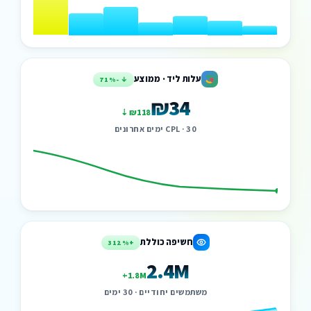
עלות ליד · ממוצע
↓ -71%
₪34
⇣ ₪118
CPL · 30 ימים אחרונים
חשיפה כוללת
+312%
2.4M
+1.8M
משתמשים יחודיים · 30 ימים