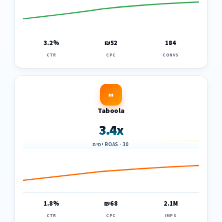
3.2%
₪52
184
CTR
CPC
CONVS
Taboola
3.4x
ROAS · 30 ימים
1.8%
₪68
2.1M
CTR
CPC
IMPS