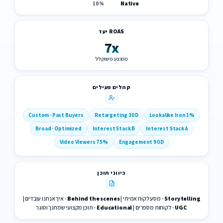
Native
10%
ROAS יעד
7x
ממוצע משוקלל
קהלים פעילים
Custom · Past Buyers
Retargeting 30D
Lookalike Iron 1%
Broad · Optimized
Interest Stack B
Interest Stack A
Video Viewers 75%
Engagement 90D
כיווני תוכן
Storytelling
- מסע לקוח אמיתי |
Behind the scenes
- איך אנחנו עובדים |
UGC
- לקוחות מספרים |
Educational
- תוכן מקצועי שמחנך וסוגר