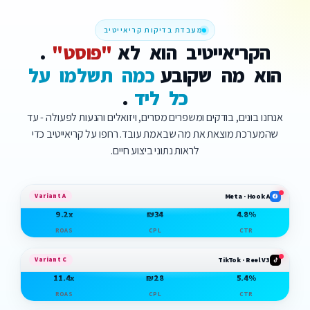
מעבדת בדיקות קריאייטיב
הקריאייטיב
הוא
לא
"פוסט"
.
הוא
מה
שקובע
כמה
תשלמו
על
כל
ליד
.
אנחנו בונים, בודקים ומשפרים מסרים, ויזואלים והנעות לפעולה - עד
שהמערכת מוצאת את מה שבאמת עובד. רחפו על קריאייטיב כדי
לראות נתוני ביצוע חיים.
Variant A
Meta · Hook A
9.2x
₪34
4.8%
ROAS
CPL
CTR
Variant C
TikTok · Reel V3
11.4x
₪28
5.4%
ROAS
CPL
CTR