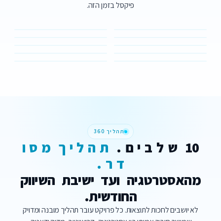
פיקסל בזמן הזה.
Static
Ad
Reel
·
Video
S
Ad
Spark
C
Ad
Reel
T
Cinematic
Ad
תהליך 360
10
ש
ל
ב
י
ם
.
ת
ה
ל
י
ך
מ
ס
ו
ד
ר
.
מהאסטרטגיה
ועד
ישיבת
השיווק
החודשית.
לא יושבים לחכות לתוצאות. כל פרויקט עובר תהליך מובנה ומדויק