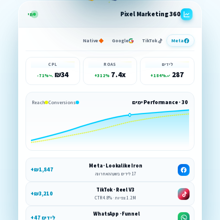
Pixel Marketing 360
חי
Native
Google
TikTok
Meta
לידים
ROAS
CPL
₪34
7.4x
287
-71%
+312%
+184%
Performance · 30 ימים
Reach
Conversions
Meta · Lookalike Iron
+₪1,847
17 לידים בשעה האחרונה
TikTok · Reel V3
+₪3,210
1.2M צפיות · 4.8% CTR
WhatsApp · Funnel