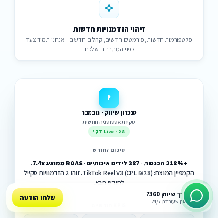
זיהוי הזדמנויות חדשות
פלטפורמות חדשות, פורמטים חדשים, קהלים חדשים - אנחנו תמיד צעד
לפני המתחרים שלכם.
P
סנכרון שיווק · נובמבר
סקירת אסטרטגיה חודשית
Live · 28 דק'
סיכום החודש
+218% הכנסות
·
287 לידים איכותיים
·
ROAS ממוצע 7.4x
.
הקמפיין המנצח: TikTok Reel V3 (CPL ₪28). זוהו 2 הזדמנויות סקייל
לחודש הבא.
רוצים מערך שיווק 360?
שלחו הודעה
מערכת שיווק שעובדת 24/7
KPIS חודשיים