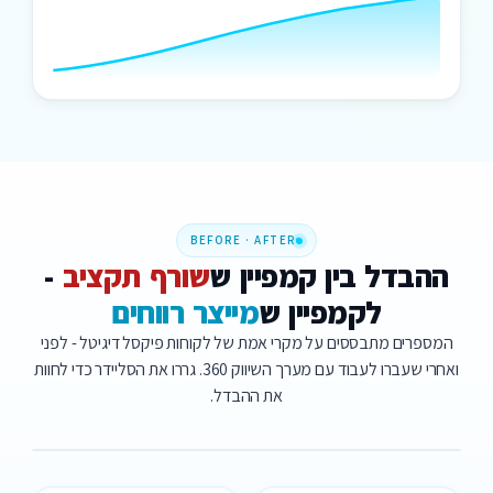
BEFORE · AFTER
ה
ה
ב
ד
ל
ב
י
ן
ק
מ
פ
י
י
ן
ש
ש
ו
ר
ף
ת
ק
צ
י
ב
-
ל
ק
מ
פ
י
י
ן
ש
מ
י
י
צ
ר
ר
ו
ו
ח
י
ם
המספרים מתבססים על מקרי אמת של לקוחות פיקסל דיגיטל - לפני
ואחרי שעברו לעבוד עם מערך השיווק 360. גררו את הסליידר כדי לחוות
את ההבדל.
לפני
אחרי · PIXEL