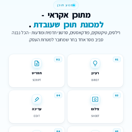
מנוע תוכן
מתוכן
אקראי
-
למכונת
תוכן
שעובדת
.
רילסים, טיקטוקים, פודקאסטים, סרטוני תדמית ומודעות - הכל נבנה
סביב מסר אחד ברור שמחובר למטרות העסק.
02
01
רעיון
תסריט
SCRIPT
BRIEF
04
03
צילום
עריכה
EDIT
SHOOT
06
05