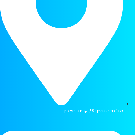
שד’ משה גושן 90, קרית מוצקין