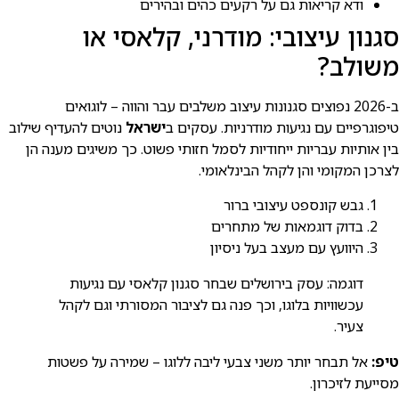
ודא קריאות גם על רקעים כהים ובהירים
סגנון עיצובי: מודרני, קלאסי או
משולב?
ב-2026 נפוצים סגנונות עיצוב משלבים עבר והווה – לוגואים
טיפוגרפיים עם נגיעות מודרניות. עסקים ב
ישראל
נוטים להעדיף שילוב
בין אותיות עבריות ייחודיות לסמל חזותי פשוט. כך משיגים מענה הן
לצרכן המקומי והן לקהל הבינלאומי.
גבש קונספט עיצובי ברור
בדוק דוגמאות של מתחרים
היוועץ עם מעצב בעל ניסיון
דוגמה: עסק בירושלים שבחר סגנון קלאסי עם נגיעות
עכשוויות בלוגו, וכך פנה גם לציבור המסורתי וגם לקהל
צעיר.
טיפ:
אל תבחר יותר משני צבעי ליבה ללוגו – שמירה על פשטות
מסייעת לזיכרון.