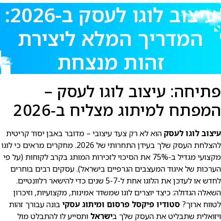
עיצוב לוגו לעסק ב-2026:
המדריך המלא ליצירת
זהות מנצחת
פתיחה: עיצוב לוגו לעסק –
המפתח למיתוג מצליח ב-2026
עיצוב לוגו לעסק
הוא לא רק צעד עיצובי – מדובר באבן יסוד קריטית
להצלחת העסק שלך בעידן התחרותי של 2026. מחקרים מראים כי לוגו
מקצועי מגדיל ב-75% את הסיכוי לזכירות המותג בקרב לקוחות (על פי
הערכות של איגוד המעצבים הגרפיים בישראל). עסקים רבים בוחרים
לחדש או לעדכן את הלוגו אחת ל-5-7 שנים כדי להישאר רלוונטיים.
השאלה הגדולה: כיצד יוצרים לוגו שמשדר אמינות, מקצועיות, וזיכרון
לטווח ארוך?
סטודיו פיקסל פרסום ומיתוג עסקי
בונה עבורך זהות
ויזואלית שתבליט את העסק שלך ב
ישראל
ותסייע לו להתבלט מול