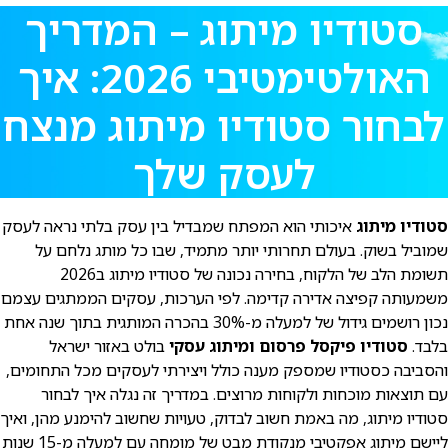
סטודיו מיתוג – המדריך
האולטימטיבי 2026: איך
לבחור סטודיו מיתוג מנצח
לעסק שלך
סטודיו מיתוג
איכותי הוא המפתח שמבדיל בין עסק בלתי נראה לעסק
שמוביל בשוק. בעולם תחרותי יותר מתמיד, שבו כל מותג נלחם על
תשומת הלב של הלקוח, בחירה נכונה של סטודיו מיתוג ב2026
משמעותה קפיצה אדירה קדימה. לפי הערכות, עסקים הממתגים עצמם
נכון רושמים גידול של למעלה מ-30% בהכרה המותגית בתוך שנה אחת
בלבד.
סטודיו פיקסל פרסום ומיתוג עסקי
בולט באזור ישראל
והסביבה כסטודיו שמספק מענה כולל ויצירתי לעסקים מכל התחומים,
עם תוצאות מוכחות ולקוחות מרוצים. במדריך זה נגלה איך לבחור
סטודיו מיתוג, מה באמת חשוב לבדוק, טעויות שחשוב להימנע מהן, ואיך
ליישם מיתוג אפקטיבי מנקודת מבט של מומחה עם למעלה מ-15 שנות