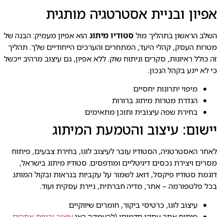
אפיון ובניית אסטרטגיה מותגית
השלב הראשון בתהליך מול
סטודיו מיתוג
הוא אפיון מעמיק: הבנה של
מטרות העסק, קהלי היעד, המתחרים והערכים הייחודיים שלך. תהליך
זה כולל ראיונות, סקרים וניתוח שוק. ללא אפיון, גם עיצוב מרהיב ייכשל
כי לא ייגע בקהל הנכון.
מיפוי יתרונות יחסיים
הגדרת מטרות מיתוג ברורות
בחירת שפה עיצובית ותוכן מתאימים
יישום: עיצוב והטמעת המיתוג
לאחר האסטרטגיה, הסטודיו עובר לעיצוב לוגו, בחירת צבעים, פיתוח
מסרים ויצירת נכסים דיגיטליים ומודפסים. סטודיו מיתוג בישראל,
דוגמת סטודיו פיקסל, דואג לשמור על עקביות בנראות ובקול המותג
בכל פלטפורמה – אתר, מדיה חברתית, ניירת עסקית ועוד.
עיצוב לוגו, כרטיסי ביקור, חומרים שיווקיים
פיתוח אתר עסקי תדמיתי (להעמקה ראו
עיצוב ובניית אתרים