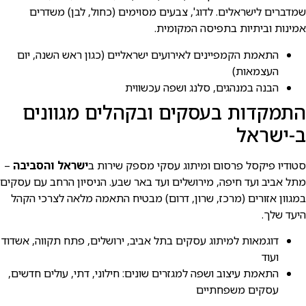
שמדברים לישראלים. לדוג', צבעים מסוימים (כחול, לבן) משדרים
אמינות וביתיות בתפיסה המקומית.
התאמת הקמפיינים לאירועים ישראליים (כגון ראש השנה, יום
העצמאות)
הבנה במנהגים, סלנג ושפה עכשווית
התמקדות בעסקים ובקהלים מגוונים
ב-ישראל
סטודיו פיקסל פרסום ומיתוג עסקי מספק שירות ב
ישראל והסביבה
–
מתל אביב ועד חיפה, מירושלים ועד באר שבע. הניסיון הרחב עם עסקים
במגוון אזורים (מרכז, שרון, דרום) מבטיח התאמה מלאה לצרכי הקהל
היעד שלך.
דוגמאות למיתוג עסקים בתל אביב, ירושלים, פתח תקווה, אשדוד
ועוד
התאמת עיצוב ושפה למגזרים שונים: חילוני, דתי, עולים חדשים,
עסקים משפחתיים