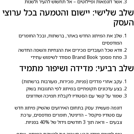
אשר דוגמאות ופיילוטים – אל תחשוש להעיר ולשנות
שלב שלישי: יישום והטמעה בכל ערוצי
העסק
שלב את המיתוג החדש באתר, ברשתות, ובכל החומרים
המודפסים
וודא שכל העובדים מכירים את ההנחיות והשפה החדשה
פתח מסמך Brand Book מסודר לשימוש עתידי
שלב רביעי: מדידה ושיפור מתמיד
עקב אחרי מדדים (פניות, מכירות, מעורבות ברשתות)
בצע עדכונים תקופתיים במיתוג לפי התגובות בשוק
שמור על קשר עם הסטודיו לקבלת תמיכה ושדרוגים
דוגמה מעשית: עסק בתחום האירועים שהשיק מיתוג חדש
עם סטודיו פיקסל – הדיגיטל, חומרים מודפסים, ערכת
צבעים – וראה תוך 3 חודשים גידול של 40% בפניות.
טיפ ליישום מיידי: קבע תאריך יעד להשקת המיתוג, שתף