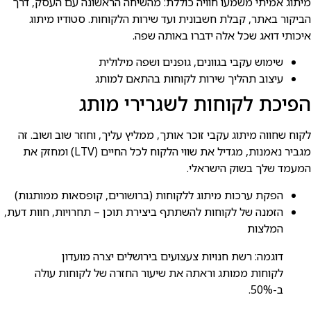
מיתוג אמיתי משמעו חוויה כוללת: מהשיחה הראשונה עם העסק, דרך
הביקור באתר, קבלת חשבונית ועד שירות הלקוחות. סטודיו מיתוג
איכותי דואג שכל אלה ידברו באותה שפה.
שימוש עקבי בגוונים, גופנים ושפה מילולית
עיצוב תהליך שירות לקוחות בהתאם למותג
הפיכת לקוחות לשגרירי מותג
לקוח שחווה מיתוג עקבי זוכר אותך, ממליץ עליך, וחוזר שוב ושוב. זה
מגביר נאמנות, מגדיל את שווי הלקוח לכל החיים (LTV) ומחזק את
המעמד שלך בשוק הישראלי.
הפקת ערכות מיתוג ללקוחות (ברושורים, קופסאות ממותגות)
הזמנה של לקוחות להשתתף ביצירת תוכן – תחרויות, חוות דעת,
המלצות
דוגמה: רשת חנויות צעצועים בירושלים יצרה מועדון
לקוחות ממותג וראתה את שיעור החזרה של לקוחות עולה
ב-50%.