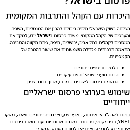
פרסום ב
ישראל
?
היכרות עם הקהל והתרבות המקומית
הצלחה בשוק הישראלי תלויה ביכולת להבין את המנטליות, השפה
והערכים של הקהל המקומי. משרד פרסום ב
ישראל
יידע למקד את
המסרים לקהלים בתל אביב, ירושלים, חיפה, פתח תקווה והסביבה.
התאמה תרבותית מגדילה משמעותית את שיעור ההמרה של
הקמפיינים.
סלנגים וביטויים ייחודיים
הבנת מועדי ישראל וחגים עיקריים
התאמת פרסום לאזורים – מרכז, שרון, דרום, צפון
שימוש בערוצי פרסום ישראליים
ייחודיים
בניגוד לארה"ב או אירופה, בארץ יש ערוצי מדיה ייחודיים: וואלה, מאקו,
YNET, רדיו מקומי, פרסום ברשתות שכונתיות ועוד. משרד פרסום
איכותי ידע למנף ערוצים אלו לטובת העסק המקומי.