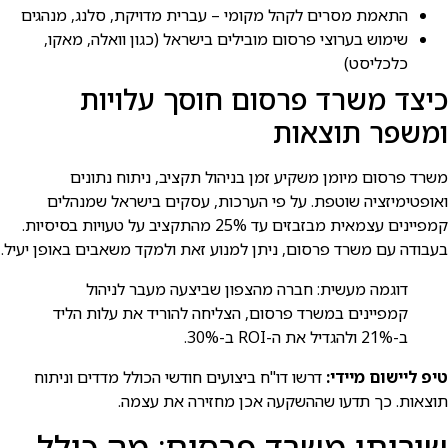
התאמת מסרים לקהל מקומי – עברית מדויקת, סלנג, מנהגים
שימוש בערוצי פרסום מובילים בישראל (כגון וואלה, מאקו,
כלכליסט)
כיצד משרד פרסום חוסך עלויות
ומשפר תוצאות
משרד פרסום מיומן משקיע זמן בניהול תקציב, ניתוח נתונים
ואופטימיזציה שוטפת. על פי הערכות, עסקים בישראל שמנהלים
קמפיינים עצמאית מבזבזים עד 25% מהתקציב על טעויות בסיסיות.
בעבודה עם משרד פרסום, ניתן למנוע זאת ולמקד משאבים באופן יעיל.
דוגמה מעשית: חברה מהצפון שביצעה מעבר לניהול
קמפיינים במשרד פרסום, הצליחה להוריד את עלות הליד
ב-21% ולהגדיל את ה-ROI ב-30%.
טיפ ליישום מיידי:
דרשו דו"ח ביצועים חודשי הכולל מדדים וניתוח
תוצאות. כך תדעו שההשקעה אכן מחזירה את עצמה.
שירותי משרד פרסום: מה כולל