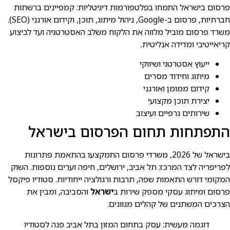
פרסום בישראל התמחו בפלטפורמות דיגיטליות: קמפיינים ברשתות
חברתיות, פרסום ב-Google, ניהול מיתוג, תוכן, וקידום אורגני (SEO).
משרד פרסום מוביל מלווה את הלקוח משלב האסטרטגיה ועד לביצוע
קריאייטיבי ומדידה אנליטית.
ייעוץ אסטרטגי ושיווקי
מיתוג וחידוד מסרים
קידום ממומן ואורגני
יצירת תוכן מקצועי
שירותים גרפיים ועיצוב
התפתחות תחום הפרסום בישראל
בישראל של 2026, משרדי פרסום התמקצעו בהתאמת פתרונות
לפריפריה לצד המרכז: תל אביב, ירושלים, חיפה וערים נוספות. השוק
המקומי דורש התאמות שפה, תרבות ורגולציה ייחודיות. סטודיו פיקסל
פרסום ומיתוג עסקי מספק שירות ב
ישראל
והסביבה, ומבין את
הצרכים המשתנים של קהלים מגוונים.
דוגמה מעשית: עסק בתחום המזון בתל אביב פנה לסטודיו