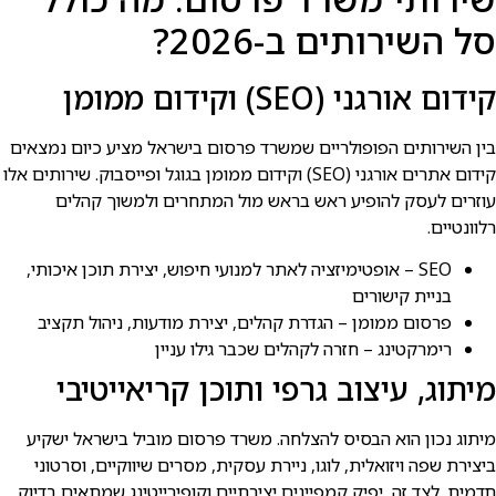
סל השירותים ב-2026?
קידום אורגני (SEO) וקידום ממומן
בין השירותים הפופולריים שמשרד פרסום בישראל מציע כיום נמצאים
קידום אתרים אורגני (SEO) וקידום ממומן בגוגל ופייסבוק. שירותים אלו
עוזרים לעסק להופיע ראש בראש מול המתחרים ולמשוך קהלים
רלוונטיים.
SEO – אופטימיזציה לאתר למנועי חיפוש, יצירת תוכן איכותי,
בניית קישורים
פרסום ממומן – הגדרת קהלים, יצירת מודעות, ניהול תקציב
רימרקטינג – חזרה לקהלים שכבר גילו עניין
מיתוג, עיצוב גרפי ותוכן קריאייטיבי
מיתוג נכון הוא הבסיס להצלחה. משרד פרסום מוביל בישראל ישקיע
ביצירת שפה ויזואלית, לוגו, ניירת עסקית, מסרים שיווקיים, וסרטוני
תדמית. לצד זה, יפיק קמפיינים יצירתיים וקופירייטינג שמתאים בדיוק