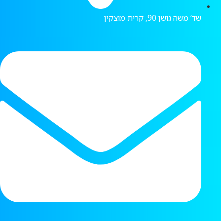
שד’ משה גושן 90, קרית מוצקין