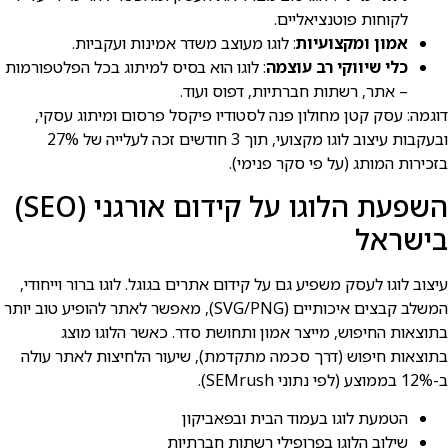
לקוחות פוטנציאליים.
אמון ומקצועיות
: לוגו מעוצב משדר אמינות ועקביות.
כלי שיווקי רב עוצמה
: לוגו הוא בסיס למיתוג בכל הפלטפורמות
– אתר, רשתות חברתיות, דפוס ועוד.
דוגמה: עסק קטן מחולון פנה לסטודיו פיקסל פרסום ומיתוג עסקי,
ובעקבות עיצוב לוגו מקצועי, תוך 3 חודשים זכה לעלייה של 27%
בזכירות המותג (על פי סקר פנימי).
השפעת הלוגו על קידום אורגני (SEO)
בישראל
עיצוב לוגו לעסק משפיע גם על קידום אתרים בגוגל. לוגו ברור וייחודי,
המשלב קבצים איכותיים (SVG/PNG), מאפשר לאתר להופיע טוב יותר
בתוצאות החיפוש, מייצר אמון ותחושת סדר. כאשר הלוגו מוצג
בתוצאות חיפוש (דרך סכמה מתקדמת), שיעור הלחיצות לאתר עולה
ב-12% בממוצע (לפי נתוני SEMrush).
הטמעת לוגו בעמוד הבית ובפאביקון
שילוב הלוגו בפרופילי רשתות חברתיות