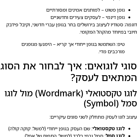
גופן פשוט – למותגים אמינים ומסורתיים
גופן דינמי – לעסקים צעירים וחדשניים
דוגמה: סטודיו לעיצוב בירושלים בחר בגופן עברי חדשני, וקיבל פידבק
חיובי במיוחד מהקהל המקומי.
טיפ: השתמשו בגופן ייחודי אך קריא – הימנעו מגופנים
מורכבים מדי.
סוגי לוגואים: איך לבחור את הסוג
המתאים לעסק?
לוגו טקסטואלי (Wordmark) מול לוגו
סמל (Symbol)
עיצוב לוגו לעסק מתחלק לשני סוגים עיקריים:
לוגו טקסטואלי
: שם העסק בגופן ייחודי (למשל: קוקה קולה)
לוגו סמל
: סמל גרפי בלבד (למשל: התפוח של אפל)