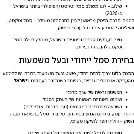
שילוב – לוגו משולב סמל וטקסט (הפופולרי ביותר בישראל
ב-2026)
דוגמה: חברת הייטק מראשון לציון בחרה לוגו משולב – סמל וטקסט,
והצליחה להטמיע אותו בכל ערוצי השיווק.
טיפ: בעסקים קטנים ובינוניים בישראל, מומלץ לשלב סמל
וטקסט להבטחת זכירות.
בחירת סמל ייחודי ובעל משמעות
הסמל בלוגו צריך להיות ייחודי, פשוט ובעל משמעות ברורה. יש להימנע
מהעתקה או סמלים גנריים, במיוחד כשמדובר בעסקים ב
ישראל
.
הפשטה גרפית של ערך מרכזי
שימוש באותיות ראשונות של העסק כסמל
השראה מהסביבה המקומית (נוף, תרבות, אדריכלות)
דוגמה: עסק בתחום המזון בשוק הכרמל בחר סמל בהשראת מבנה
השוק – והלוגו הפך לאייקון מקומי.
טיפ: תנו לסמל לשדר את הסיפור של העסק שלכם.