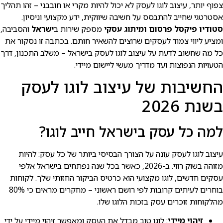
צפוף יותר, עיצוב לוגו לעסק לא יכול להיות מקרי או חובבני – זהו תהליך
אסטרטגי שחייב להתבסס על חשיבה שיווקית, ידע מקצועי וניסיון.
סטודיו פיקסל פרסום ומיתוג עסקי
מספק שירות ב
ישראל
והסביבה,
ומציע ליווי צמוד לעסקים שרוצים להשאיר חותם. בכתבה זו נסקור את
כל מה שחשוב לדעת על עיצוב לוגו לעסק בישראל – משלב התכנון, דרך
הטעויות הנפוצות ועד מדריך מעשי ליישום מיידי.
החשיבות של עיצוב לוגו לעסק
בשנת 2026
למה כל עסק בישראל חייב לוגו?
עיצוב לוגו לעסק עונה על הצורך הבסיסי ביותר של כל עסק: להיות
מזוהה בשוק רווי. ב-2026, כאשר בכל שנה נפתחים בישראל אלפי
עסקים חדשים, לוגו מקצועי הוא כרטיס הביקור החזותי שלך. לקוחות
בוחרים לעיתים קרובות לפי רושם ראשוני – מחקרים מראים כי 80%
מהלקוחות זוכרים עסק בזכות הלוגו שלו.
זיהוי מיידי
: לוגו טוב מבדל את העסק ומאפשר זיהוי מיידי על ידי