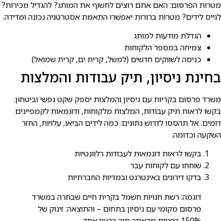
מטרות הפרסום: האם אתם רוצים לחשוף את המותג? להגדיל מכירות?
לגייס לידים? מטרות ברורות יאפשרו התאמת אסטרטגיה נכונה ומדידה.
הגדלת מודעות למותג
צמיחה במספר הלקוחות
כניסה לשווקים חדשים (למשל, קרית ים, קרית שמואל)
בחינת ניסיון, תיק עבודות והמלצות
משרד פרסום בקריות עם ניסיון והמלצות יספק שקט נפשי וביטחון.
בקשו לראות תיק עבודות, המלצות מלקוחות, ודוגמאות לקמפיינים
דומים. אל תהססו לדרוש נתונים: כמה לידים הביאו, עלויות, החזר
השקעה וכדומה.
בקשו לראות דוגמאות לעבודות רלוונטיות
שוחחו עם לקוחות עבר
בדקו דירוגים באינטרנט ובמדיות החברתיות
דוגמה: רשת חנויות חשמל בקרית חיים שבחרה במשרד
פרסום מקומי עם ניסיון בתחום – והתוצאה: זינוק של
150% בפניות מהאתר תוך רבעון אחד.