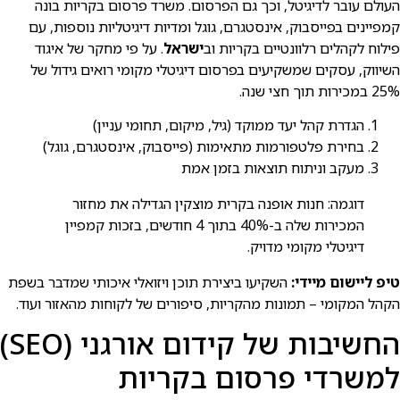
העולם עובר לדיגיטל, וכך גם הפרסום. משרד פרסום בקריות בונה
קמפיינים בפייסבוק, אינסטגרם, גוגל ומדיות דיגיטליות נוספות, עם
פילוח לקהלים רלוונטיים בקריות וב
ישראל
. על פי מחקר של איגוד
השיווק, עסקים שמשקיעים בפרסום דיגיטלי מקומי רואים גידול של
25% במכירות תוך חצי שנה.
הגדרת קהל יעד ממוקד (גיל, מיקום, תחומי עניין)
בחירת פלטפורמות מתאימות (פייסבוק, אינסטגרם, גוגל)
מעקב וניתוח תוצאות בזמן אמת
דוגמה: חנות אופנה בקרית מוצקין הגדילה את מחזור
המכירות שלה ב-40% בתוך 4 חודשים, בזכות קמפיין
דיגיטלי מקומי מדויק.
טיפ ליישום מיידי:
השקיעו ביצירת תוכן ויזואלי איכותי שמדבר בשפת
הקהל המקומי – תמונות מהקריות, סיפורים של לקוחות מהאזור ועוד.
החשיבות של קידום אורגני (SEO)
למשרדי פרסום בקריות