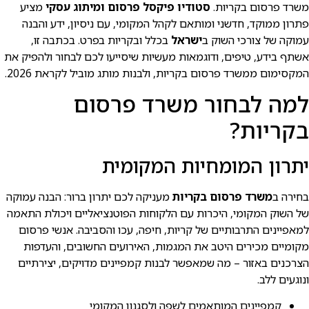
משרד פרסום בקריות.
סטודיו פיקסל פרסום ומיתוג עסקי
מציע
פתרון ממוקד, חדשני ומותאם לקהל המקומי, עם ניסיון, ידע והבנה
עמוקה של צורכי השוק ב
ישראל
בכלל ובקריות בפרט. בכתבה זו,
אשתף בידע, טיפים, ודוגמאות מעשיות שיסייעו לכם לבחור ולהפיק את
המקסימום ממשרד פרסום בקריות, ולבנות מותג מוביל לקראת 2026.
למה לבחור משרד פרסום
בקריות?
יתרון המומחיות המקומית
בחירה ב
משרד פרסום בקריות
מעניקה לכם יתרון ברור: הבנה עמוקה
של השוק המקומי, היכרות עם הלקוחות הפוטנציאליים ויכולת התאמה
למאפיינים התרבותיים של קריות, חיפה, עכו והסביבה. אנשי פרסום
מקומיים מכירים היטב את המגמות, האירועים החשובים, והעדפות
הצרכנים באזור – מה שמאפשר לבנות קמפיינים מדויקים, יצירתיים
ונוגעים ללב.
קמפיינים המותאמים לשפה ולסגנון המקומי