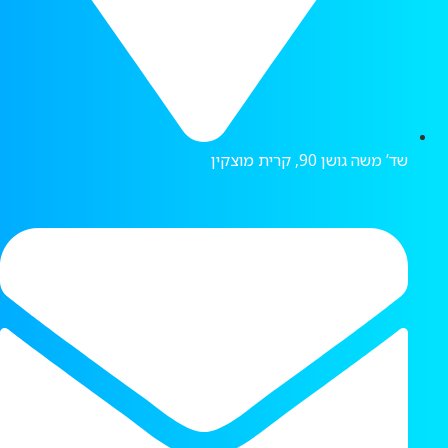
שד’ משה גושן 90, קרית מוצקין