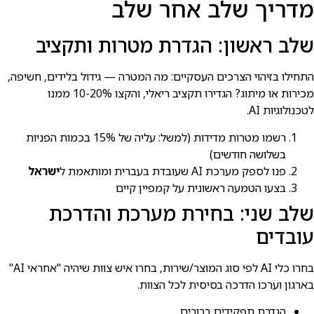
מדריך שלב אחר שלב
שלב ראשון: הגדרת מטרות ותקציב
התחילו בזיהוי הצרכים העסקיים: מה המטרה — גידול בלידים, חשיפה,
מכירות או מיתוג? הגדירו תקציב ריאלי, והקצו 10-20% ממנו
לטכנולוגיות AI.
רשמו מטרות מדידות (למשל: עליה של 15% בכמות הפניות
בשלושה חודשים)
פנו לספק מערכת AI שעובדת בעברית ומותאמת ל
ישראל
בצעו הטמעה ראשונית על קמפיין קיים
שלב שני: בחירת מערכת והדרכת
עובדים
בחרו כלי AI לפי סוג המוצר/שירות, בחרו איש צוות שיהיה "אחראי AI"
בארגון וערכו הדרכה בסיסית לכל הצוות.
הגדרת תפקידים ברורים