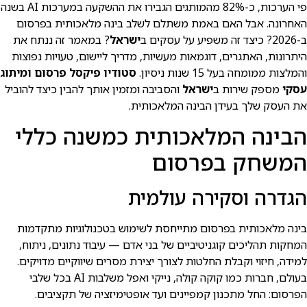
פי הערכות, כ-82% מהמותגים הגבירו את ההשקעה במערכות AI בשנה
האחרונה. אבל האם באמת משתלם לשלב בינה מלאכותית בפרסום
ב-2026? כיצד זה משפיע על עסקים ב
ישראל
? במאמר זה ננתח את
היתרונות, האתגרים, דוגמאות מעשיות, מדריך ליישום, טעויות נפוצות
והמלצות ממומחה בעל 15 שנות ניסיון.
סטודיו פיקסל פרסום ומיתוג
עסקי
מספק שירות ב
ישראל
והסביבה ומזמין אותך להבין כיצד להוביל
את העסק שלך בעידן הבינה המלאכותית.
הבינה המלאכותית כמשנה כללי
המשחק בפרסום
הגדרה וסקירה עולמית
בינה מלאכותית בפרסום מתייחסת לשימוש בטכנולוגיות מתקדמות
המחקות תהליכים קוגניטיביים של בני אדם — עיבוד נתונים, ניתוח,
למידה, חיזוי וקבלת החלטות לצורך יצירת מסרים שיווקיים מדויקים.
בעולם, חברות כמו קוקה קולה, נייקי ואפל משלבות AI בכל שלבי
הפרסום: החל מתכנון קמפיינים ועד אופטימיזציה של תקציבים.