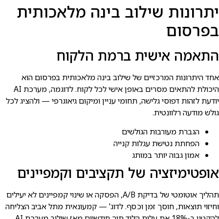
יתרונות שילוב בינה מלאכותית
בפרסום
התאמה אישית ברמת הלקוח
אחד היתרונות המרכזיים של שילוב בינה מלאכותית בפרסום הוא
היכולת להתאים מסרים באופן אישי לכל לקוח. לדוגמה, מערכת AI
יודעת לזהות דפוסי גלישה, תחומי עניין ומיקום גיאוגרפי — ולהציג לכל
גולש מודעה רלוונטית.
הגברת מעורבות הגולשים
הפחתת נטישת עגלות קנייה
אמון גבוה יותר במותג
אופטימיזציה של תקציבים וקמפיינים
תהליך אוטומטי של בדיקת A/B, הפסקה או שינוי קמפיינים לא יעילים
וחיזוי תוצאות, חוסך זמן וכסף. לדוג' — קמעונאית מתל אביב הצליחה
להקטין ב-18% את עלות הליד תוך חודשיים מאז שילוב מערכת AI.