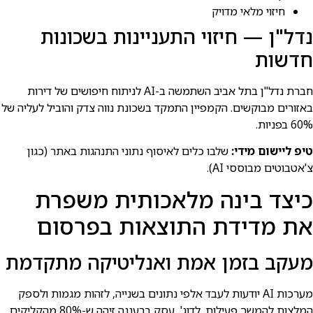
חיזוי מלאי מדויק
נדל"ן — חיזוי התעניינות בשכונות
חדשות
חברת נדל"ן בתל אביב השתמשה ב-AI לניתוח חיפושים של דירות
באזורים מבוקשים. הקמפיין התמקד בשכונת נווה צדק והוביל לעליה של
60% בפניות.
טיפ ליישום מידי:
שלבו כלים לאיסוף נתוני התנהגות באתר (כגון
צ'אטבוטים מבוססי AI).
כיצד בינה מלאכותית משפרת
את מדידת התוצאות בפרסום
מעקב בזמן אמת ואנליטיקה מתקדמת
מערכות AI יודעות לעבד אלפי נתונים בשנייה, לזהות מגמות ולספק
המלצות להמשך פעילות. לדוג', עסק ברעננה זיהה ש-80% מהקליקים