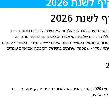
שנת 2026
נת 2026
קצב השינוי הטכנולוגי הולך ומואץ, השימוש בכלים מבוססי בינה
ק. על פי הערכות, ב-2026 מעל 75% מהקמפיינים הדיגיטליים בארץ יכללו מרכיבים של בינה מלאכותית, כמו ניתוח נתונים מתקדם,
נות, דוגמאות מעשיות וניתן טיפים ליישום מיידי – במיוחד לעסקים
יתוג עסקי – שמספק שירותים ב
ישראל
והסביבה. אם אתם עומדים
בינה מלאכותית (AI) בפרסום מתייחסת לכלי טכנולוגי המסוגל לנתח מידע, ללמוד דפוסים, ולבצע החלטות או פעולות שמדמות חשיבה אנושית. מאז 2020, קפצה הבינה המלאכותית צעד ענק קדימה: מערכות
 קהל יעד.