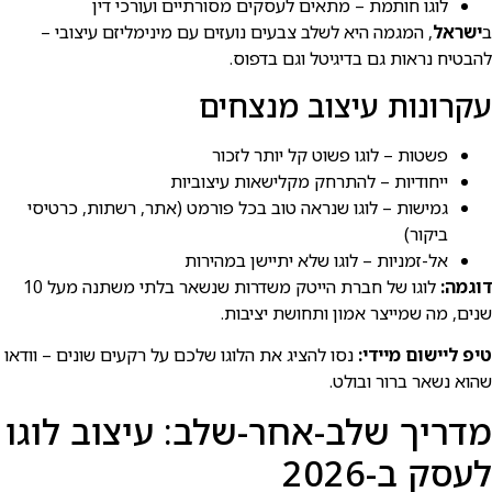
לוגו חותמת – מתאים לעסקים מסורתיים ועורכי דין
ב
ישראל
, המגמה היא לשלב צבעים נועזים עם מינימליזם עיצובי –
להבטיח נראות גם בדיגיטל וגם בדפוס.
עקרונות עיצוב מנצחים
פשטות – לוגו פשוט קל יותר לזכור
ייחודיות – להתרחק מקלישאות עיצוביות
גמישות – לוגו שנראה טוב בכל פורמט (אתר, רשתות, כרטיסי
ביקור)
אל-זמניות – לוגו שלא יתיישן במהירות
דוגמה:
לוגו של חברת הייטק משדרות שנשאר בלתי משתנה מעל 10
שנים, מה שמייצר אמון ותחושת יציבות.
טיפ ליישום מיידי:
נסו להציג את הלוגו שלכם על רקעים שונים – וודאו
שהוא נשאר ברור ובולט.
מדריך שלב-אחר-שלב: עיצוב לוגו
לעסק ב-2026