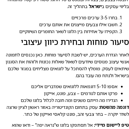
בליווי עסקים ב
ישראל
בתהליך זה.
בחרו 3-5 ערכים מרכזיים
חשבו אילו צבעים מייצגים את אותם ערכים
הקפידו על אחידות בין הלוגו לשאר החומרים השיווקיים
סיעור מוחות ובחירת כיוון עיצובי
לאחר הגדרת הערכים, יש לשבת לסיעור מוחות. כאן נכנסים לתמונה
אנשי עיצוב מנוסים שיודעים לשאול שאלות נכונות ולזהות את הסגנון
שיתאים לעסק. מומלץ להסתכל על לוגואים מצליחים במגזר שלכם
בישראל ולנתח מה עובד בהם.
אספו 5-10 דוגמאות ללוגואים שמדברים אליכם
פרקו אותם לגורמים – צבע, פונט, אייקון
הגדירו מה הייתם משנים ומה חובה לכלול בלוגו שלכם
דוגמה מהשטח:
עסק בתחום הקונדיטוריה באזור ראשון לציון שרצה
לשדר יוקרה – בחר צבעי זהב, פונט קלאסי ואייקון של כתר.
טיפ ליישום מיידי:
אל תסתפקו בלוגו ש"נראה יפה" – ודאו שהוא