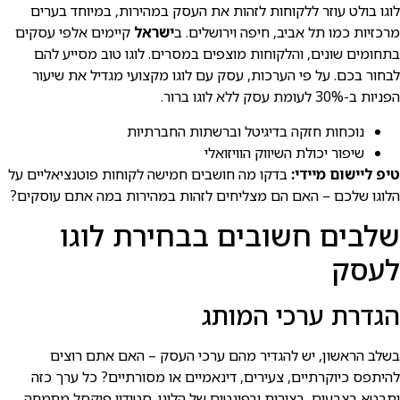
לוגו בולט עוזר ללקוחות לזהות את העסק במהירות, במיוחד בערים
מרכזיות כמו תל אביב, חיפה וירושלים. ב
ישראל
קיימים אלפי עסקים
בתחומים שונים, והלקוחות מוצפים במסרים. לוגו טוב מסייע להם
לבחור בכם. על פי הערכות, עסק עם לוגו מקצועי מגדיל את שיעור
הפניות ב-30% לעומת עסק ללא לוגו ברור.
נוכחות חזקה בדיגיטל וברשתות החברתיות
שיפור יכולת השיווק הוויזואלי
טיפ ליישום מיידי:
בדקו מה חושבים חמישה לקוחות פוטנציאליים על
הלוגו שלכם – האם הם מצליחים לזהות במהירות במה אתם עוסקים?
שלבים חשובים בבחירת לוגו
לעסק
הגדרת ערכי המותג
בשלב הראשון, יש להגדיר מהם ערכי העסק – האם אתם רוצים
להיתפס כיוקרתיים, צעירים, דינאמיים או מסורתיים? כל ערך כזה
יתבטא בצבעים, בצורות ובפונטים של הלוגו. סטודיו פיקסל מתמחה