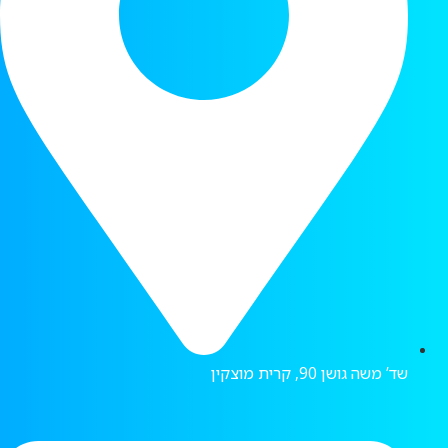
שד’ משה גושן 90, קרית מוצקין