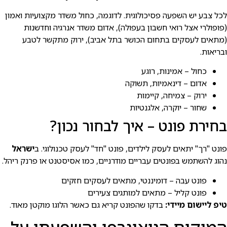
לכל צבע יש השפעה פסיכולוגית. לדוגמה, כחול משדר מקצועיות ואמון
(פופולרי אצל רואי חשבון בעפולה), אדום משדר אנרגיה וחדשנות
(מתאים לעסקים בתחום הכושר בתל אביב), ירוק מתקשר לטבע
ובריאות.
כחול – אמינות, רוגע
אדום – דינאמיות, תשוקה
ירוק – צמיחה, קיימות
שחור – יוקרה, אלגנטיות
בחירת פונט – איך לבחור נכון?
פונט "רך" יתאים לעסק לילדים, פונט "חד" לעסק טכנולוגי. ב
ישראל
נהוג להשתמש בפונטים עבריים מודרניים, כמו אסיסטנט או פרנק ריהל.
פונט עבה – דומיננטי, מתאים לעסקים חזקים
פונט קליל – מתאים למותגים צעירים
טיפ ליישום מיידי:
בדקו שהפונט קריא גם כאשר הלוגו מוקטן מאוד.