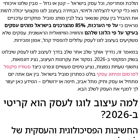
הולכת ומחריפה, וכל עסק בישראל – קטן או גדול – מבין שלוגו איכותי
הוא כלי קריטי להצלחה ולזיהוי, הבחירה בעיצוב לוגו מקצועי יכולה להוות
את ההבדל בין עסק שנשאר בצל לבין מותג מוביל. מחקרים עדכניים
מראים כי
על פי הערכות, 85% מהצרכנים בישראל מזהים עסקים
בעיקר על פי הלוגו שלהם
והחוויה הוויזואלית הראשונית. עסקים שלא
משקיעים בעיצוב לוגו לעסק עלולים להפסיד קהל, אמון ומכירות.
במאמר זה, נדריך אותך שלב אחר שלב בדרך לעיצוב לוגו לעסק שיבלוט
בשוק המקומי ב-2026. נסקור את עקרונות העיצוב, נציג דוגמאות,
נחשוף טעויות נפוצות, נציע טיפים מעשיים ונפרט כיצד
סטודיו פיקסל
לפרסום ומיתוג עסקי
בולט כפתרון מוביל בישראל. בין אם אתה יזם
מתחיל או עסק ותיק מתל אביב, חיפה או ירושלים – המידע כאן יעזור
לך למנף את העסק לשלב הבא.
למה עיצוב לוגו לעסק הוא קריטי
ב-2026?
החשיבות הפסיכולוגית והעסקית של