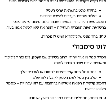
חזות נקייה ויוקרתית. טיפוגרפיה נכונה תורמת רבות לזכירות הלוגו.
בחירת פונט בהשראת ערכי העסק
שילוב אותיות בעברית ליצירת ייחודיות
דוגמה: משרד עורכי דין באשדוד שבחר בלוגו טיפוגרפי עם פונט
בהשראת האות העברית העתיקה – והפך את שמו לסמל אמון בעיר.
טיפ:
בחר פונט שקל לקרוא ושיש לו נוכחות.
לוגו סימבולי
הכולל סמל או איור ייחודי, לרוב בשילוב שם העסק. לוגו כזה קל לזכור
ומאפשר יצירת שפה חזותית למותג.
בחר סמל שמתקשר ישירות לתחום או לערכים שלך
שלב בין סמל לשם העסק לקבלת לוגו שלם
דוגמה: קליניקת רפואה משלימה ברחובות עם לוגו עלה זית – מסמל
שלווה ובריאות.
טיפ:
הימנע מסמלים גנריים כמו כדור הארץ או נורה.