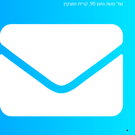
שד’ משה גושן 90, קרית מוצקין