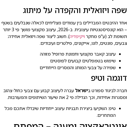
שפה ויזואלית והקפדה על מיתוג
אחד ההיבטים המבדילים בין עמודים מצליחים לכאלה שנבלעים בשטף
– הוא קונסיסטנטיות עיצובית. ב-2026, עיצוב מקצועי מושך פי 3 יותר
תשומת לב (ע"פ מחקר
ויקיפדיה
). חשוב ליצור שפה ויזואלית אחידה:
צבעים, פונטים, לוגו, אייקונים, פילטרים ועיבודים.
עיצוב קאבר מקצועי ותמונת פרופיל מזוהה
שימוש בטמפלטים קבועים לפוסטים
שמירה על צבעי המותג והמסרים הייחודיים
דוגמה וטיפ
חברה לביגוד ספורט ב
ישראל
עברה לעיצוב קבוע עם צבעי כחול-צהוב
ומסגרות אחידות, וכך הגדילה פי 2 את שיעור השיתופים והמעורבות.
טיפ: השקיעו ביצירת תבניות עיצוב ייחודיות שיבדלו אתכם מכל
המתחרים.
אינטראקציה ומענה – המפתח