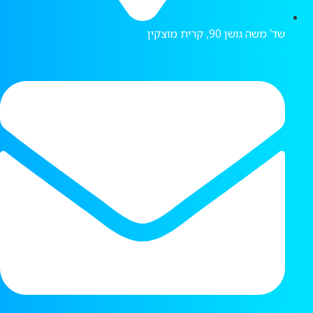
שד’ משה גושן 90, קרית מוצקין