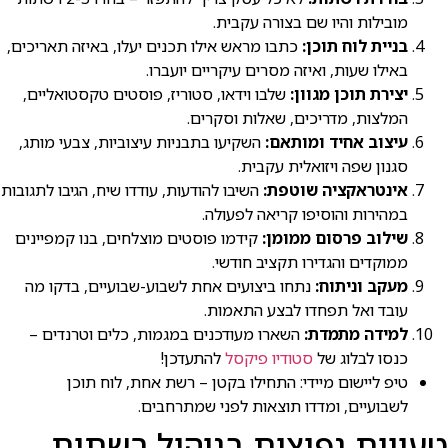
מובילות והיו שם בצורה עקבית.
בניית לוח תוכן:
כתבו מראש אילו תכנים יעלו, באיזה תאריכים,
באילו שעות, ואיזה מסרים עיקריים יועברו.
יצירת תוכן מגוון:
שלבו וידאו, סטוריז, פוסטים טקסטואליים,
המלצות, מדריכים, שאלות וסקרים.
עיצוב אחיד ומותאם:
השקיעו בתבניות עיצוביות, צבעי מותג,
סגנון שפה ויזואלית עקבית.
אינטראקציה שוטפת:
השיבו להודעות, עודדו שיח, הגיבו לתגובות
במהירות והוסיפו קריאה לפעולה.
שילוב פרסום ממומן:
קידמו פוסטים מוצלחים, בנו קמפיינים
ממוקדים והגדירו תקציב חודשי.
מעקב וניתוח:
נתחו ביצועים אחת לשבוע-שבועיים, בדקו מה
עובד ואל תפחדו לבצע התאמות.
למידה מתמדת:
השארו מעודכנים במגמות, כלים וטרנדים –
כנסו לבלוג של
סטודיו פיקסל
להתעדכן!
טיפ ליישום מיידי: התחילו בקטן – רשת אחת, לוח תוכן
לשבועיים, ומדדו תוצאות לפני שמתרחבים.
טעויות נפוצות בניהול רשתות