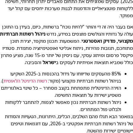
2025). עסקים שמזניחים את התחום מאבדים יתרון תחרותי, חשיפה
ללקוחות פוטנציאליים והזדמנות לבנות מערכות יחסים עם קהל יעד
ממוקד.
אם בעבר היה זה די והותר "להיות נוכח" ברשתות, כיום, בעידן בו התוכן
עולה על גדותיו והגולשים מוצפים במידע, נדרש
ניהול רשתות חברתיות
מקצועי, מדויק ואסטרטגי
. המשמעות: תכנון מוקפד, יצירת תוכן
מתוחכם, תגובות מהירות, ניתוח אנליטי ואופטימיזציה מתמדת. סטודיו
פיקסל פרסום ומיתוג עסקי, עם ניסיון של יותר מ-15 שנה, מציע פתרון
כולל שמביא תוצאות אמיתיות לעסקים ב
ישראל
והסביבה.
85% מהעסקים שדיווחו על גידול בהכנסות ב-2025 השקיעו
בניהול רשתות חברתיות מקצועי (מקור:
רשות הדיגיטל הלאומית
).
הזירה הדיגיטלית מתפתחת בקצב מסחרר – כל שינוי באלגוריתם
משפיע ישירות על תוצאות החשיפה.
ניהול רשתות חברתיות נכון מאפשר לצמוח, להתחבר ללקוחות
ולבלוט מול המתחרים.
במאמר הבא תגלו מהם השלבים, הכלים, היתרונות, הטעויות והסודות
של ניהול רשתות חברתיות אפקטיבי ב-2026, עם דוגמאות וטיפים
יישומיים ישירות מהשטח.