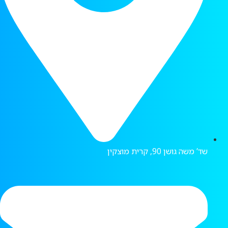
שד’ משה גושן 90, קרית מוצקין