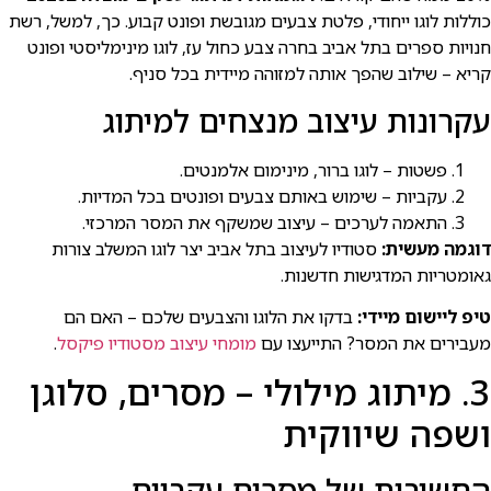
כוללות לוגו ייחודי, פלטת צבעים מגובשת ופונט קבוע. כך, למשל, רשת
חנויות ספרים בתל אביב בחרה צבע כחול עז, לוגו מינימליסטי ופונט
קריא – שילוב שהפך אותה למזוהה מיידית בכל סניף.
עקרונות עיצוב מנצחים למיתוג
פשטות – לוגו ברור, מינימום אלמנטים.
עקביות – שימוש באותם צבעים ופונטים בכל המדיות.
התאמה לערכים – עיצוב שמשקף את המסר המרכזי.
דוגמה מעשית:
סטודיו לעיצוב בתל אביב יצר לוגו המשלב צורות
גאומטריות המדגישות חדשנות.
טיפ ליישום מיידי:
בדקו את הלוגו והצבעים שלכם – האם הם
מעבירים את המסר? התייעצו עם
מומחי עיצוב מסטודיו פיקסל
.
3. מיתוג מילולי – מסרים, סלוגן
ושפה שיווקית
החשיבות של מסרים עקביים