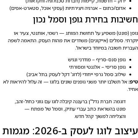
ירוק – חדשנות, קיימות (חברות טכנולוגיה וחקלאות)
אדום/כתום – אנרגיה ויצירתיות (עסקי אוכל, סטארט-אפים)
חשיבות בחירת גופן וסמל נכון
גופן (פונט) משפיע על תחושת המותג — רשמי, אותנטי, צעיר או
יוקרתי. סמלים (אייקונים) משדרים את מהות העסק. התאמה לשפה
העברית חשובה במיוחד בישראל.
גופן סנס-סריף – מודרני ונגיש
גופן סריפי – אלגנטי ומסורתי
שילוב סמל גרפי ייחודי (לדוג' דקל לעסק בתל אביב)
טיפ:
אל תשלבו יותר משני גופנים שונים בלוגו — זה עלול להיראות לא
אחיד.
דוגמה: חברת נדל"ן ברעננה קיבלה לוגו עם גווני כחול-זהב,
פונט בהשראת כתב עברי עתיק, וסמל של מפתח —
והצליחה למשוך קהל חדש.
עיצוב לוגו לעסק ב-2026: מגמות