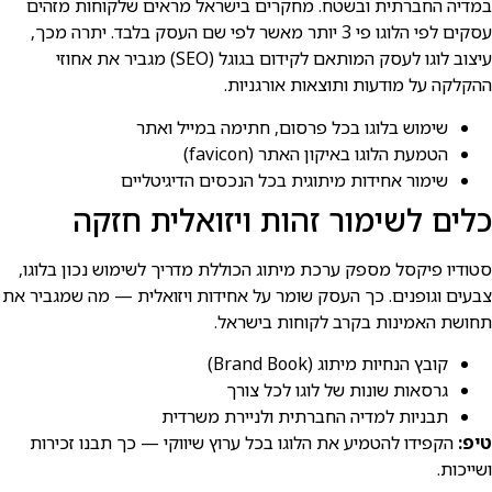
במדיה החברתית ובשטח. מחקרים בישראל מראים שלקוחות מזהים
עסקים לפי הלוגו פי 3 יותר מאשר לפי שם העסק בלבד. יתרה מכך,
עיצוב לוגו לעסק המותאם לקידום בגוגל (SEO) מגביר את אחוזי
ההקלקה על מודעות ותוצאות אורגניות.
שימוש בלוגו בכל פרסום, חתימה במייל ואתר
הטמעת הלוגו באיקון האתר (favicon)
שימור אחידות מיתוגית בכל הנכסים הדיגיטליים
כלים לשימור זהות ויזואלית חזקה
סטודיו פיקסל מספק ערכת מיתוג הכוללת מדריך לשימוש נכון בלוגו,
צבעים וגופנים. כך העסק שומר על אחידות ויזואלית — מה שמגביר את
תחושת האמינות בקרב לקוחות בישראל.
קובץ הנחיות מיתוג (Brand Book)
גרסאות שונות של לוגו לכל צורך
תבניות למדיה החברתית ולניירת משרדית
טיפ:
הקפידו להטמיע את הלוגו בכל ערוץ שיווקי — כך תבנו זכירות
ושייכות.