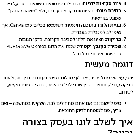
ציור סקיצות ידניות:
התחילו בשרטוטים פשוטים – גם על נייר.
בחירת פונט:
חפשו פונט קריא בעברית, ולא "משהו מפונפן"
שפוגע בקריאות.
בניית הלוגו בתוכנה חינמית:
השתמשו בכלים כמו Canva, אך
שימו לב למגבלות בעברית.
בדיקות:
הציגו את הלוגו לסביבה הקרובה, בדקו תגובות.
שמירה בקובץ וקטורי:
שמרו את הלוגו בפורמט SVG או PDF –
כך ישמר איכותי בכל גודל.
דוגמה מעשית
יוסי, עצמאי מתל אביב, יצר לעצמו לוגו בסיסי בעזרת מדריך זה, ולאחר
בדיקה עם לקוחותיו – הבין שכדי לבלוט באמת, פנה לסטודיו מקצועי
לשדרוג.
טיפ ליישום: גם אם אתם מתחילים לבד, השקיעו במחשבה – ואם
צריך, פנו למומחה לדיוק התוצאה.
איך לשלב לוגו בעסק בצורה
נכונה?