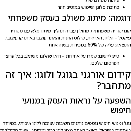
כתיבת סלוגן ושימוש במוטיב חוזר
דוגמה: מיתוג משולב בעסק משפחתי
קונדיטוריה משפחתית מחולון עברה תהליך מיתוג מלא עם סטודיו
פיקסל – הלוגו, האריזות, שילוט החנות והאתר עוצבו באותו קו עיצובי.
התוצאה: עליה של 60% במכירות בשנה אחת.
טיפ ליישום: שמרו על אחידות – ודאו שהלוגו משתלב בכל ערוצי
הפרסום שלכם.
קידום אורגני בגוגל ולוגו: איך זה
מתחבר?
השפעה על נראות העסק במנועי
חיפוש
גוגל ומנועי חיפוש נוספים נותנים חשיבות עצומה ללוגו איכותי, במיוחד
בעסקים בישראל. כאשר האתר מציג לוגו ברור וממותג, שיעור ההקלקות