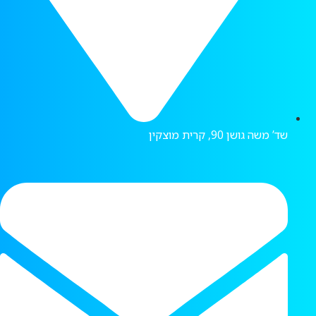
שד’ משה גושן 90, קרית מוצקין