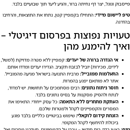
פייסבוק וגוגל, יצר דף נחיתה ברור, והגיע ליעד תוך שבועיים בלבד.
טיפ ליישום מיידי:
התחילו בקמפיין קטן, נתחו את התוצאות, והרחיבו
בהדרגה.
טעויות נפוצות בפרסום דיגיטלי –
ואיך להימנע מהן
אי הגדרה ברורה של יעדים:
קמפיין ללא מטרה מדויקת (למשל,
לידים, מכירות) יוביל לבזבוז תקציב. הגדירו יעדים ומדדו אותם.
התעלמות ממובייל:
מרבית התנועה בישרא⁠ל מגיעה מהמובייל.
אתר לא מותאם יפגע בהמרות.
חוסר ניתוח נתונים:
רבים מסתמכים על תחושות. יש למדוד,
לנתח ולהסיק מסקנות על בסיס נתונים בלבד.
העתקת מתחרים ללא התאמה:
כל עסק ייחודי. התאימו את
המסרים והקמפיינים לקהל ולמטרות שלכם.
הזנחת קידום לוקאלי:
שימוש בביטויים כלליים בלבד פוגע
ביכולת להיחשף לקהל המקומי.
טיפ:
בצעו בדק בית חודשי – עברו על הקמפיינים, תעדכנו מסרים ואל