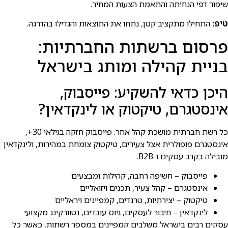
שיפור דפי הנחיתה והתאמת הצעות המחיר.
טיפ:
התחילו מתקציב קטן, נתחו את התוצאות והגדילו בהדרגה.
פרסום ברשתות החברתיות:
בניית קהילה ומותג בישרא⁠ל
היכן כדאי להשקיע: פייסבוק,
אינסטגרם, טיקטוק או לינקדאין?
כל רשת חברתית מושכת קהל אחר. פייסבוק חזקה בגילאי 30+,
אינסטגרם פופולרית אצל צעירים, טיקטוק צומחת במהירות, ולינקדאין
מובילה בקרב עסקים ו-B2B.
פייסבוק – חשיפה רחבה, קהילות ומבצעים
אינסטגרם – קהל צעיר, תכנים ויזואליים
טיקטוק – יצירתיות, טרנדים, קמפיינים ויראליים
לינקדאין – חיבור לעסקים, גיוס עובדים, נטוורקינג מקצועי
עסקים רבים בישרא⁠ל משלבים קמפיינים במספר רשתות, כאשר כל