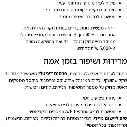
פילוח לפי דמוגרפיה ותחומי עניין
חיסכון בתקציב לעומת פרסום מסורתי
אפשרות למדידה ושיפור מתמיד
דוגמה מעשית: חנות בגדים בפתח תקווה הגדילה את
המכירות ב-40% תוך 3 חודשים בזכות קמפיין דיגיטלי
ממוקד בפייסבוק ובגוגל – כל זאת בהשקעה נמוכה
מ-5,000 ש"ח לחודש.
מדידוּת ושיפור בזמן אמת
בניגוד לעיתונות או לשלטי חוצות,
פרסום דיגיטלי
מאפשר למדוד כל
שקל שהושקע. כלים כמו גוגל אנליטיקס ופייסבוק פיקסל מספקים
דאטה מדויק על מספר החשיפות, קליקים, לידים ורכישות.
ניתוח ביצועים יומי
שינוי אסטרטגיה במהירות לפי התוצאות
אפשרות לבצע A/B testing במסרים ובקריאטיב
טיפ ליישום מיידי:
הגדירו מטרות ברורות (לידים, מכירות, הרשמות)
ומדדו אותן בכל קמפיין.