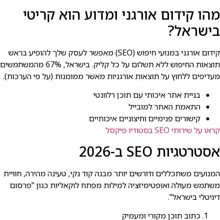
מהו קידום אורגני ומדוע הוא קריטי
בישרא⁠ל?
קידום אורגני במנועי חיפוש (SEO) מאפשר לעסק שלך להופיע בראש
תוצאות החיפוש ללא תשלום על כל קליק. בישרא⁠ל, 67% מהמשתמשים
מעדיפים ללחוץ על תוצאות אורגניות מאשר ממומנות (על פי הערכות).
בניית אתר איכותי עם תוכן רלוונטי
התאמת האתר למובייל
קישורים פנימיים וחיצוניים איכותיים
קראו על שירותי SEO בסטודיו פיקסל
אסטרטגיות SEO ב-2026
המנועים משתכללים ודורשים יותר מבנה קוד נקי, טעינה מהירה, חוויית
משתמש מעולה ואופטימיזציה למילות מפתח לוקאליות כגון "פרסום
דיגיטלי בישרא⁠ל".
כתוב תוכן מקורי ומעמיק