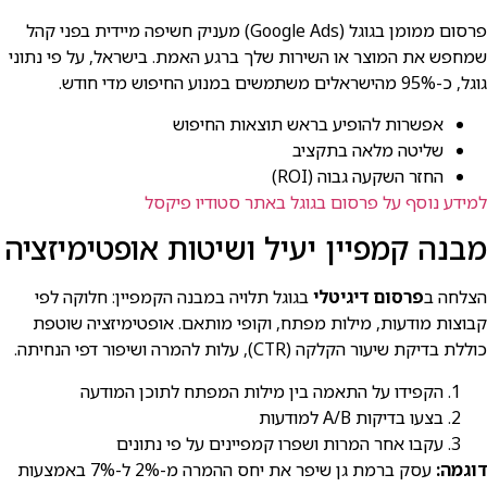
פרסום ממומן בגוגל (Google Ads) מעניק חשיפה מיידית בפני קהל
שמחפש את המוצר או השירות שלך ברגע האמת. בישרא⁠ל, על פי נתוני
גוגל, כ-95% מהישרא⁠לים משתמשים במנוע החיפוש מדי חודש.
אפשרות להופיע בראש תוצאות החיפוש
שליטה מלאה בתקציב
החזר השקעה גבוה (ROI)
למידע נוסף על פרסום בגוגל באתר סטודיו פיקסל
מבנה קמפיין יעיל ושיטות אופטימיזציה
הצלחה ב
פרסום דיגיטלי
בגוגל תלויה במבנה הקמפיין: חלוקה לפי
קבוצות מודעות, מילות מפתח, וקופי מותאם. אופטימיזציה שוטפת
כוללת בדיקת שיעור הקלקה (CTR), עלות להמרה ושיפור דפי הנחיתה.
הקפידו על התאמה בין מילות המפתח לתוכן המודעה
בצעו בדיקות A/B למודעות
עקבו אחר המרות ושפרו קמפיינים על פי נתונים
דוגמה:
עסק ברמת גן שיפר את יחס ההמרה מ-2% ל-7% באמצעות