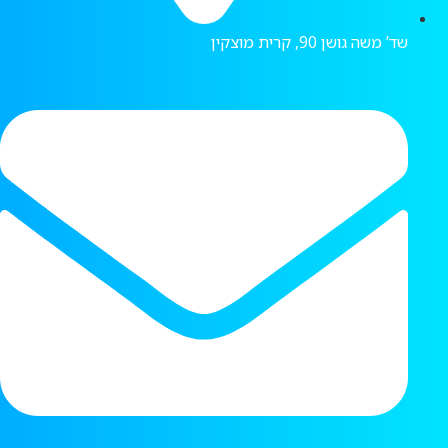
שד’ משה גושן 90, קרית מוצקין