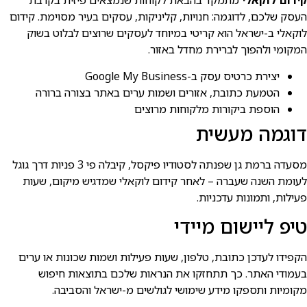
קידום לוקאלי
מתמקד בהבאת לקוחות שנמצאים פיזית בקרבת
העסק שלכם, לדוגמה: חנויות, קליניקות, עסקים בעיר מסוימת. קידום
לוקאלי ב-ישראל הוא קריטי במיוחד לעסקים שרוצים לבלוט בשוק
המקומי ולהפוך לברירת מחדל באזור.
יצירת כרטיס עסק ב-Google My Business
הטמעת כתובת, אזורים ושמות ערים באתר בצורה ברורה
הוספת ביקורות מלקוחות מרוצים
דוגמה מעשית
מסעדה ברמת גן שפנתה לסטודיו פיקסל, קיבלה פי 3 פניות דרך גוגל
לעומת השנה שעברה – לאחר קידום לוקאלי שמדגיש מיקום, שעות
פעילות, ותמונות עדכניות.
טיפ ליישום מיידי
הקפידו לעדכן כתובת, טלפון, שעות פעילות ושמות שכונות או ערים
בעמודי האתר. כך תתחזקו את הנראות שלכם בתוצאות חיפוש
מקומיות ותספקו מידע שימושי לגולשים מ-ישראל והסביבה.