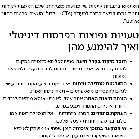
השתמשו בתבניות קיימות של מודעות מוצלחות, שלבו המלצות לקוחות,
ותמיד נסחו קריאה ברורה לפעולה (CTA) – לדוג' "השאירו פרטים ונחזור
אליכם".
טעויות נפוצות בפרסום דיגיטלי
ואיך להימנע מהן
חוסר מיקוד בקהל היעד:
פנייה לכל האוכלוסייה במקום
להתמקד במי שבאמת חשוב – תגרום לבזבוז תקציב ולתוצאות
נמוכות.
התעלמות ממדידה וניתוח:
אי בדיקת ביצועי הקמפיינים עשויה
לגרום להפסדים משמעותיים – תמיד נתחו ושפרו.
הזנחת נראות האתר:
אתר איטי, לא נגיש או לא מותאם לניידים
– יוריד את יחס ההמרה ויפגע במותג.
העתקת מתחרים:
חסרון בייחודיות – אל תנסו להיראות כמו
כולם, בנו שפה ייחודית לעסק שלכם.
אי השקעה בתוכן איכותי:
תוכן שטחי או מועתק לא יביא
תוצאות. השקיעו ביצירת ערך אמיתי ללקוחות.