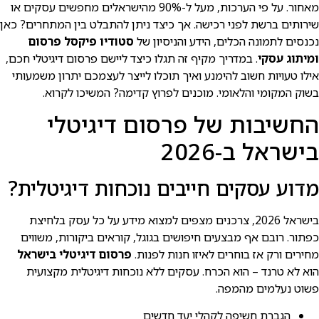
מאחור. על פי הערכות, מעל ל-90% מהישראלים מחפשים עסקים או
שירותים ברשת לפני רכישה. אך כיצד ניתן להתבלט בין המתחרים? כאן
נכנסים לתמונה הכלים, הידע והניסיון של
סטודיו פיקסל פרסום
ומיתוג עסקי
. במדריך מקיף זה תגלו כיצד ליישם פרסום דיגיטלי חכם,
אילו טעויות חשוב להימנע ואיך תוכלו לייצר לעצמכם יתרון משמעותי
בשוק המקומי והלאומי. מוכנים לפרוץ קדימה? המשיכו לקרוא.
החשיבות של פרסום דיגיטלי
בישראל ב-2026
מדוע עסקים חייבים נוכחות דיגיטלית?
בישראל 2026, צרכנים מצפים למצוא מידע על כל עסק בלחיצת
כפתור. רובם אף מבצעים חיפושים בגוגל, קוראים ביקורות, משווים
מחירים ורק אז בוחרים לאיזו חנות לפנות.
פרסום דיגיטלי בישראל
הוא לא טרנד – הוא הכרח. עסקים ללא נוכחות דיגיטלית מקצועית
פשוט נעלמים מהמפה.
הגברת חשיפה לקהלי יעד חדשים