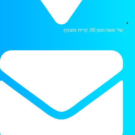
שד’ משה גושן 90, קרית מוצקין