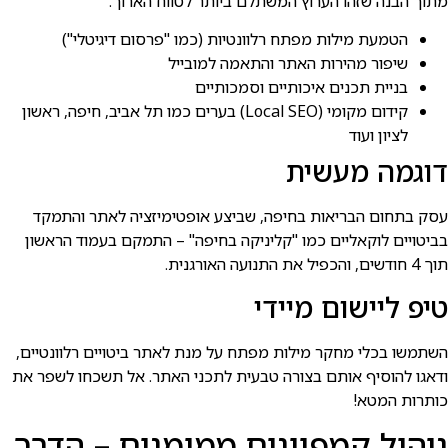
מתוך הבנה שזהו הערוץ המשתלם ביותר לטווח הארוך.
הטמעת מילות מפתח רלוונטיות (כמו "פרסום דיגיטלי")
שיפור מהירות האתר והתאמה למובייל
בניית תכנים איכותיים וסמכותיים
קידום מקומי (Local SEO) בערים כמו תל אביב, חיפה, ראשון
לציון ועוד
דוגמה מעשית
עסק בתחום הבריאות בחיפה, שביצע אופטימיזציה לאתר והתמקד
בביטויים לוקאליים כמו "קליניקה בחיפה" – התמקם בעמוד הראשון
תוך 4 חודשים, והכפיל את התנועה האורגנית.
טיפ ליישום מיידי
השתמשו בכלי מחקר מילות מפתח על מנת לאתר ביטויים רלוונטיים,
ודאגו להוסיף אותם בצורה טבעית לתכני האתר. אל תשכחו לשפר את
כותרות המטא!
ניהול קמפיינים ממומנים – הדרך