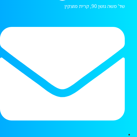
שד’ משה גושן 90, קרית מוצקין