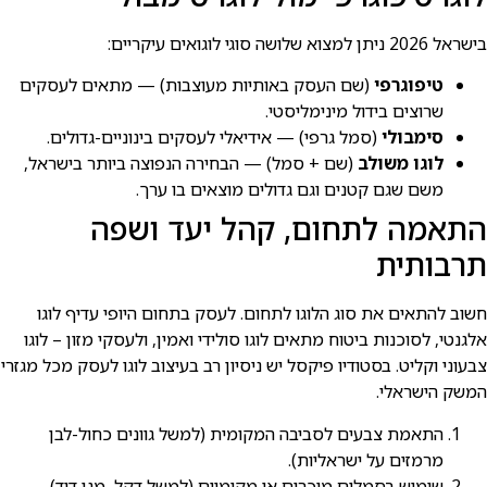
בישראל 2026 ניתן למצוא שלושה סוגי לוגואים עיקריים:
טיפוגרפי
(שם העסק באותיות מעוצבות) — מתאים לעסקים
שרוצים בידול מינימליסטי.
סימבולי
(סמל גרפי) — אידיאלי לעסקים בינוניים-גדולים.
לוגו משולב
(שם + סמל) — הבחירה הנפוצה ביותר בישראל,
משם שגם קטנים וגם גדולים מוצאים בו ערך.
התאמה לתחום, קהל יעד ושפה
תרבותית
חשוב להתאים את סוג הלוגו לתחום. לעסק בתחום היופי עדיף לוגו
אלגנטי, לסוכנות ביטוח מתאים לוגו סולידי ואמין, ולעסקי מזון – לוגו
צבעוני וקליט. בסטודיו פיקסל יש ניסיון רב בעיצוב לוגו לעסק מכל מגזרי
המשק הישראלי.
התאמת צבעים לסביבה המקומית (למשל גוונים כחול-לבן
מרמזים על ישראליות).
שימוש בסמלים מוכרים או מקומיים (למשל דקל, מגן דוד).