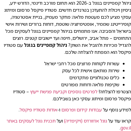
ניהול קמפיינים בגוגל ב-2026 הוא תחום מורכב ודינמי, הדורש ידע,
ניסיון ויכולת להתעדכן בטרנדים חדשים. סטודיו פיקסל פרסום ומיתוג
עסקי מציע לכם מעטפת מלאה: מחקר מעמיק, בניית אסטרטגיה,
קופירייטינג שממיר, אופטימיזציה שוטפת, דוחות ברורים ושירות אישי
בישראֵל והסביבה. אנו מתמחים בניהול קמפיינים בגוגל לעסקים מכל
התחומים – מתל אביב, ירושלים, חיפה ועד יישובים קטנים. רוצים
להגדיל מכירות ולהוביל את השוק?
ניהול קמפיינים בגוגל
עם סטודיו
פיקסל הוא המפתח להצלחה שלכם.
עשרות לקוחות מרוצים מכל רחבי ישראֵל
שירות מותאם אישית לכל עסק
כלים טכנולוגיים מתקדמים
שקיפות מלאה ודוחות מפורטים
הצטרפו להצלחה!
לפרטים נוספים וקביעת פגישת ייעוץ
– סטודיו
פיקסל פרסום ומיתוג עסקי כאן בשבילכם.
למידע נוסף על
עבודות קידום ופרסום
ו-
אודות סטודיו פיקסל
.
קראו עוד על
גוגל אדוורדס (ויקיפדיה)
ועל
תכנית גוגל לעסקים באתר
.
gov.il