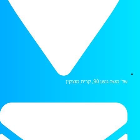
שד’ משה גושן 90, קרית מוצקין