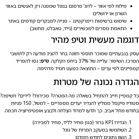
פילוח לפי אזור – לדוג' פרסום בגוגל שמפנה רק לאנשים באזור
השרון או ירושלים
שימוש ברשימות רימרקטינג – פנייה למבקרים קודמים באתר
התאמת מסרים למכשירים (נייד, טאבלט, מחשב)
דוגמה מעשית וטיפ מהיר
עסק בגבעתיים שמוכר תוספי תזונה בחר להציג מודעה רק לתושבי
המרכז. השיפור: עלייה של 37% ביחס הקלקה.
טיפ:
נסו להפריד
קמפיינים לפי ערים – התוצאה כמעט תמיד מדהימה.
הגדרה נכונה של מטרות
כל קמפיין חייב להתחיל בשאלה: מה המטרה? מכירות? לידים? חשיפה?
סטודיו פיקסל ממליץ להגדיר יעדים מספריים – למשל, 150 פניות
בחודש מתל אביב. כך תדעו למדוד הצלחה ולבצע אופטימיזציה חכמה.
הגדירו KPI ברור (כגון מחיר לליד, מחיר למכירה)
השתמשו במעקב המרות של גוגל
השוו נתונים לחודש הקודם