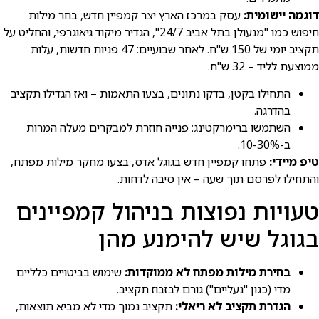
דוגמה יישומית:
עסק במרכז הארץ יצר קמפיין חדש, בחר מילות
חיפוש כמו "מנעולן בתל אביב 24/7", הגדיר מיקוד גיאוגרפי, והחליט על
תקציב יומי של 150 ש"ח. לאחר שבועיים: 47 פניות חדשות, עלות
ממוצעת לליד – 32 ש"ח.
התחילו בקטן, בדקו נתונים, בצעו התאמות – ואז הגדילו תקציב
בהדרגה.
השתמשו ברימרקטינג: פנייה חוזרת למבקרים מעלה המרות
ב-10-30%.
טיפ מיידי:
פתחו קמפיין חדש בגוגל אדס, בצעו מחקר מילות מפתח,
והתחילו לפרסם תוך שעה – אין סיבה לדחות.
טעויות נפוצות בניהול קמפיינים
בגוגל שיש להימנע מהן
בחירת מילות מפתח לא ממוקדות:
שימוש בביטויים כלליים
מדי (כגון "נעליים") גורם לבזבוז תקציב.
הגדרת תקציב לא ריאלי:
תקציב נמוך מדי לא מביא תוצאות,