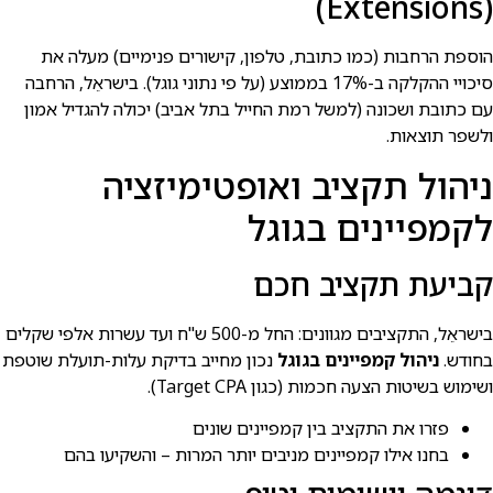
(Extensions)
הוספת הרחבות (כמו כתובת, טלפון, קישורים פנימיים) מעלה את
סיכויי ההקלקה ב-17% בממוצע (על פי נתוני גוגל). בישראֵל, הרחבה
עם כתובת ושכונה (למשל רמת החייל בתל אביב) יכולה להגדיל אמון
ולשפר תוצאות.
ניהול תקציב ואופטימיזציה
לקמפיינים בגוגל
קביעת תקציב חכם
בישראֵל, התקציבים מגוונים: החל מ-500 ש"ח ועד עשרות אלפי שקלים
בחודש.
ניהול קמפיינים בגוגל
נכון מחייב בדיקת עלות-תועלת שוטפת
ושימוש בשיטות הצעה חכמות (כגון Target CPA).
פזרו את התקציב בין קמפיינים שונים
בחנו אילו קמפיינים מניבים יותר המרות – והשקיעו בהם