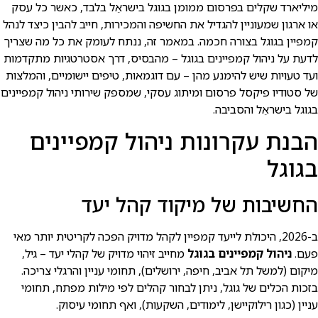
מיליארד שקלים בפרסום ממומן בגוגל בישראֵל בלבד, כאשר כל עסק
או ארגון שמעוניין להגדיל את החשיפה והמכירות, חייב להבין כיצד לנהל
קמפיין בגוגל בצורה חכמה. במאמר זה, ננתח לעומק את כל מה שצריך
לדעת על ניהול קמפיינים בגוגל – מהבסיס, דרך אסטרטגיות מתקדמות
ועד טעויות שיש להימנע מהן – עם דוגמאות, טיפים יישומיים, והמלצות
של סטודיו פיקסל פרסום ומיתוג עסקי, שמספק שירותי ניהול קמפיינים
בגוגל בישראֵל והסביבה.
הבנת עקרונות ניהול קמפיינים
בגוגל
החשיבות של מיקוד קהל יעד
ב-2026, היכולת לייעד קמפיין לקהל מדויק הפכה לקריטית יותר מאי
פעם.
ניהול קמפיינים בגוגל
מחייב זיהוי מדויק של קהלי יעד – גיל,
מיקום (למשל תל אביב, חיפה, ירושלים), תחומי עניין והרגלי צריכה.
בזכות הכלים של גוגל, ניתן לבחור קהלים לפי מילות מפתח, תחומי
עניין (כגון רילוקיישן, לימודים, השקעות), ואף תחומי עיסוק.