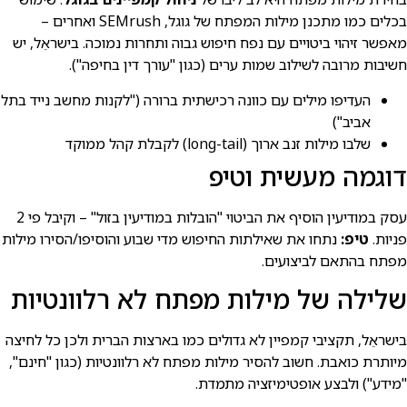
בכלים כמו מתכנן מילות המפתח של גוגל, SEMrush ואחרים –
מאפשר זיהוי ביטויים עם נפח חיפוש גבוה ותחרות נמוכה. בישראֵל, יש
חשיבות מרובה לשילוב שמות ערים (כגון "עורך דין בחיפה").
העדיפו מילים עם כוונה רכישתית ברורה ("לקנות מחשב נייד בתל
אביב")
שלבו מילות זנב ארוך (long-tail) לקבלת קהל ממוקד
דוגמה מעשית וטיפ
עסק במודיעין הוסיף את הביטוי "הובלות במודיעין בזול" – וקיבל פי 2
פניות.
טיפ:
נתחו את שאילתות החיפוש מדי שבוע והוסיפו/הסירו מילות
מפתח בהתאם לביצועים.
שלילה של מילות מפתח לא רלוונטיות
בישראֵל, תקציבי קמפיין לא גדולים כמו בארצות הברית ולכן כל לחיצה
מיותרת כואבת. חשוב להסיר מילות מפתח לא רלוונטיות (כגון "חינם",
"מידע") ולבצע אופטימיזציה מתמדת.