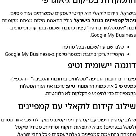
בישראֵל, קידום לוקאלי הוא קריטי לעסקים שמשרתים אזור מסוים.
ניהול קמפיינים בגוגל בישראֵל
כולל התאמת מילות מפתח מקומיות
(כגון "אינסטלטור בחיפה"), ציון כתובת ושכונה במודעות ושימוש ב-
Google My Business.
שלבו שם עיר/שכונה בכל מודעה
הקפידו לעדכן כתובת ומספר טלפון ב-Google My Business
דוגמה יישומית וטיפ
פיצריה ברחובות הוסיפה "משלוחים ברחובות והסביבה" – והכפילה
כמעט פי 2 את כמות ההזמנות.
טיפ:
עדכנו את אזור המשלוח
בקמפיינים כדי להימנע מהקלקות לא רלוונטיות.
שילוב קידום לוקאלי עם קמפיינים
שילוב קמפיין חיפוש עם קמפיין רימרקטינג ממוקד לתושבי אזור מסוים
(למשל גבעתיים) מביא לתוצאות חזקות ומיידיות. סטודיו פיקסל
מתמחה בהתאמת קמפיינים כאלה לעסקים מכל רחבי ישראֵל.