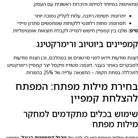
מתאימות במיוחד למיתוג והיכרות ראשונית עם העסק.
יתרונות: חשיפה רחבה, עלות לקליק נמוכה יותר
חסרונות: פחות רלוונטי ללקוחות שמחפשים פתרון מיידי
טיפ:
שלבו בין קמפיין חיפוש למדיה לקבלת תוצאות אופטימליות.
קמפיינים ביוטיוב ורימרקטינג
הצגת מודעות וידאו לפני סרטונים או במהלכם, וכן הצגת מודעות
למבקרים באתר בעבר. דוגמה: סטודיו פיקסל יצר קמפיין רימרקטינג
למכללה בפתח תקווה – התוצאה: עלייה של 25% בהמרות.
בחירת מילות מפתח: המפתח
להצלחת קמפיין
שימוש בכלים מתקדמים למחקר
מילות מפתח
בחירת מילות מפתח היא לב ליבו של
ניהול קמפיינים בגוגל
. שימוש