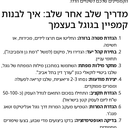
הקמפיינים שלכם לשינויים הללו.
מדריך שלב אחר שלב: איך לבנות
קמפיין בגוגל בעצמך
הגדרת מטרה ברורה:
החליטו אם תרצו לידים, מכירות, או
חשיפה.
בחירת קהל יעד:
הגדירו גיל, מיקום (למשל "רמת גן והסביבה"),
תחומי עניין.
מחקר מילות מפתח:
השתמשו במתכנן מילות המפתח של גוגל,
שלבו ביטויי לוקאלי כגון "עורך דין בתל אביב".
יצירת מודעות:
נסחו 2-3 וריאציות, שלבו קריאה לפעולה
ומסרים ממוקדים.
הגדרת תקציב:
התחילו בסכום התואם לגודל העסק (כ-50-100
ש"ח ליום לעסק קטן בישראֵל).
הגדרת המרות:
הטמיעו מעקב המרות דרך גוגל אנליטיקס וטאג
מנג'ר.
בדיקה ואופטימיזציה:
בדקו ביצועים מדי שבוע, בצעו שיפורים
מתמידים.