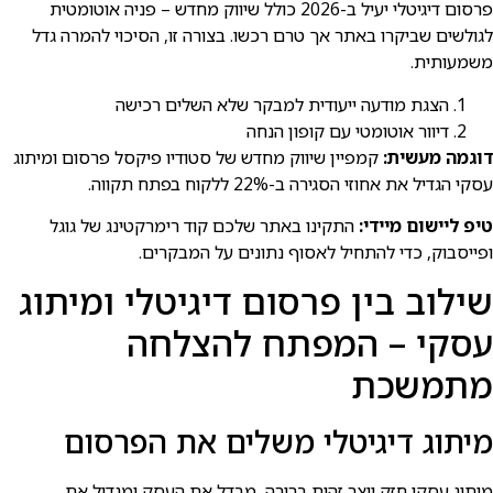
פרסום דיגיטלי יעיל ב-2026 כולל שיווק מחדש – פניה אוטומטית
לגולשים שביקרו באתר אך טרם רכשו. בצורה זו, הסיכוי להמרה גדל
משמעותית.
הצגת מודעה ייעודית למבקר שלא השלים רכישה
דיוור אוטומטי עם קופון הנחה
דוגמה מעשית:
קמפיין שיווק מחדש של סטודיו פיקסל פרסום ומיתוג
עסקי הגדיל את אחוזי הסגירה ב-22% ללקוח בפתח תקווה.
טיפ ליישום מיידי:
התקינו באתר שלכם קוד רימרקטינג של גוגל
ופייסבוק, כדי להתחיל לאסוף נתונים על המבקרים.
שילוב בין פרסום דיגיטלי ומיתוג
עסקי – המפתח להצלחה
מתמשכת
מיתוג דיגיטלי משלים את הפרסום
מיתוג עסקי חזק יוצר זהות ברורה, מבדל את העסק ומגדיל את