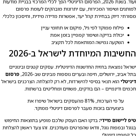
ועוד. בשנת 2026, הפרסום הדיגיטלי הפך לכלי המרכזי בבניית מודעות
למותגים ושיפור המכירות, עם יתרונות מובהקים לעומת פרסום
מסורתי: דיוק בבחירת קהל יעד, אפשרות מדידה מידית, וחיסכון כלכלי.
פילוח ממוקד לפי גיל, מיקום או תחומי עניין
יכולת בדיקה ושיפור קמפיין בזמן אמת
השקעה גמישה המותאמת לכל תקציב
החשיבות המיוחדת לישראל ב-2026
ישראל נמצאת בחזית החדשנות הדיגיטלית. עסקים קטנים ובינוניים
בתל אביב, ירושלים, חיפה ובערים נוספות מבינים שב-2026,
פרסום
דיגיטלי
הוא תנאי בסיסי להישרדות, לא רק להצלחה. הצרכנים בישראל
חכמים ודינמיים – הם בודקים, משווים ומחליטים ברשתות.
על פי הערכות, 81% מהעסקים בישראל שיפרו את
ביצועיהם בזכות מעבר לפרסום דיגיטלי ממוקד.
טיפ ליישום מיידי:
בדקו האם העסק שלכם מופיע בתוצאות החיפוש
בגוגל ובמפות גוגל, וודאו שהפרטים מעודכנים. זהו צעד ראשון להצלחת
כל קמפיין דיגיטלי.