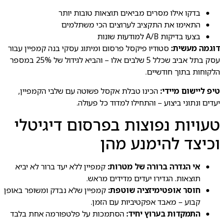
בדקו אילו מסרים מביאים תוצאות טובות יותר
התאימו את התקציב לערוצים הכי משתלמים
בצעו בדיקות A/B למודעות שונות
דוגמה מעשית:
סטודיו פיקסל פרסום ומיתוג עסקי בנה קמפיין עבור
עסק בתל אביב שכלל 5 שלבים אלו – והביא לגידול של 25% במספר
הלקוחות בתוך חודשיים.
טיפ ליישום מיידי:
הכינו טבלת אקסל פשוטה עם שלבי הקמפיין,
יעדים ונתוני ביצוע – והתחילו למדוד כל פעולה.
טעויות נפוצות בפרסום דיגיטלי
וכיצד להימנע מהן
אי הגדרה ברורה של מטרות:
קמפיין ללא יעד ברור לא יביא
תוצאות. הגדירו יעדים מדידים מראש.
חוסר אופטימיזציה שוטפת:
קמפיין שלא נבדק ומשופר באופן
קבוע – מאבד אפקטיביות עם הזמן.
התמקדות בערוץ יחיד:
הסתמכות על פלטפורמה אחת בלבד