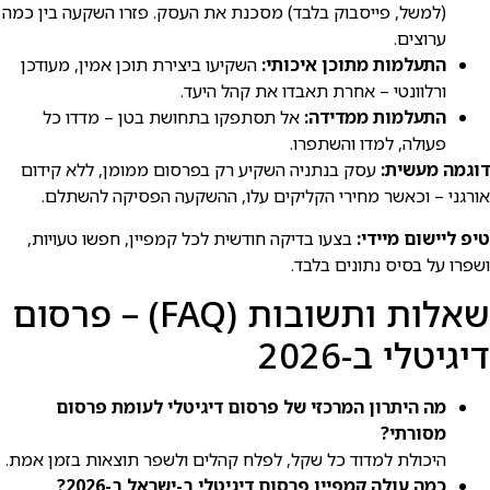
(למשל, פייסבוק בלבד) מסכנת את העסק. פזרו השקעה בין כמה
ערוצים.
התעלמות מתוכן איכותי:
השקיעו ביצירת תוכן אמין, מעודכן
ורלוונטי – אחרת תאבדו את קהל היעד.
התעלמות ממדידה:
אל תסתפקו בתחושת בטן – מדדו כל
פעולה, למדו והשתפרו.
דוגמה מעשית:
עסק בנתניה השקיע רק בפרסום ממומן, ללא קידום
אורגני – וכאשר מחירי הקליקים עלו, ההשקעה הפסיקה להשתלם.
טיפ ליישום מיידי:
בצעו בדיקה חודשית לכל קמפיין, חפשו טעויות,
ושפרו על בסיס נתונים בלבד.
שאלות ותשובות (FAQ) – פרסום
דיגיטלי ב-2026
מה היתרון המרכזי של פרסום דיגיטלי לעומת פרסום
מסורתי?
היכולת למדוד כל שקל, לפלח קהלים ולשפר תוצאות בזמן אמת.
כמה עולה קמפיין פרסום דיגיטלי ב-ישראל ב-2026?