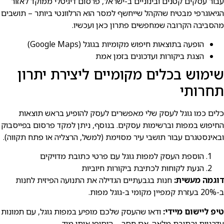
עבור עסקים קטנים ובינוניים ב-ישראל, פרסום דיגיטלי ממוקד לאזור
הגיאוגרפי מבטיח שהקהל שייחשף למסר הוא הרלוונטי ביותר – תושבים
מהסביבה הקרובה שמחפשים פתרון כאן ועכשיו.
הופעה בתוצאות חיפוש מקומיות בגוגל (Google Maps)
הצגת ביקורות ועדכונים בזמן אמת
שימוש בכלים מקומיים ליצירת יתרון
תחרותי
כלים כמו גוגל לעסק שלי מאפשרים לעסק להופיע בראש תוצאות
החיפוש במפות וברשימות עסקים. בנוסף, ניתן למקד פרסום בפייסבוק
ובאינסטגרם עבור תושבי עיר מסוימת (למשל, הרצליה או פתח תקווה).
הוספת העסק למפות גוגל עם פרטי כתובת מדויקים
הנעת לקוחות לכתיבת ביקורות חיוביות
דוגמה מעשית:
חנות בגבעתיים הגדילה את התנועה הפיזית לחנות
ב-20% בעזרת קמפיין מקומי ב-גוגל מפות.
טיפ ליישום מיידי:
ודאו שהעסק שלכם מופיע במפות גוגל, עם תמונות
עדכניות וכתובת מלאה. אם חסר – הוסיפו אותו מיד.