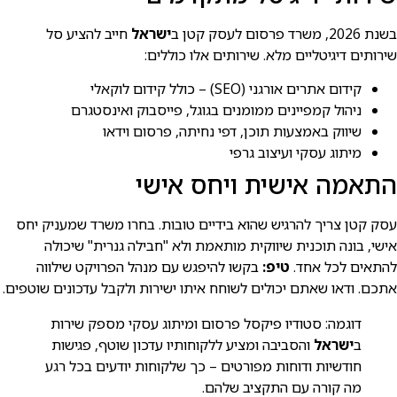
בשנת 2026, משרד פרסום לעסק קטן ב
ישראל
חייב להציע סל
שירותים דיגיטליים מלא. שירותים אלו כוללים:
קידום אתרים אורגני (SEO) – כולל קידום לוקאלי
ניהול קמפיינים ממומנים בגוגל, פייסבוק ואינסטגרם
שיווק באמצעות תוכן, דפי נחיתה, פרסום וידאו
מיתוג עסקי ועיצוב גרפי
התאמה אישית ויחס אישי
עסק קטן צריך להרגיש שהוא בידיים טובות. בחרו משרד שמעניק יחס
אישי, בונה תוכנית שיווקית מותאמת ולא "חבילה גנרית" שיכולה
להתאים לכל אחד.
טיפ:
בקשו להיפגש עם מנהל הפרויקט שילווה
אתכם. ודאו שאתם יכולים לשוחח איתו ישירות ולקבל עדכונים שוטפים.
דוגמה: סטודיו פיקסל פרסום ומיתוג עסקי מספק שירות
ב
ישראל
והסביבה ומציע ללקוחותיו עדכון שוטף, פגישות
חודשיות ודוחות מפורטים – כך שלקוחות יודעים בכל רגע
מה קורה עם התקציב שלהם.