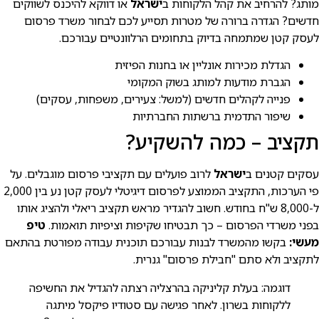
מותג? להרחיב את קהל הלקוחות ב
ישראל
או דווקא להיכנס לשווקים
חדשים? הגדרה ברורה של מטרות תסייע לכם לבחור משרד פרסום
לעסק קטן שמתמחה בדיוק בתחומים הרלוונטיים עבורכם.
הגדלת מכירות אונליין או בחנות הפיזית
הגברת מודעות למותג בשוק המקומי
פנייה לקהלים חדשים (למשל: צעירים, משפחות, עסקים)
שיפור התדמית ברשתות החברתיות
תקציב – כמה להשקיע?
עסקים קטנים ב
ישראל
לרוב פועלים עם תקציבי פרסום מוגבלים. על
פי הערכות, התקציב הממוצע לפרסום דיגיטלי לעסק קטן נע בין 2,000
ל-8,000 ש"ח בחודש. חשוב להגדיר מראש תקציב ריאלי ולהציג אותו
בפני משרדי הפרסום – כך תבטיחו שקיפות וציפיות תואמות.
טיפ
מעשי:
בקשו מהמשרד לבנות עבורכם תוכנית עבודה מפורטת בהתאם
לתקציב ולא סתם "חבילת פרסום" גנרית.
דוגמה: בעלת קליניקה בהרצליה רצתה להגדיל את החשיפה
ללקוחות בשרון. לאחר פגישה עם סטודיו פיקסל מיתגה