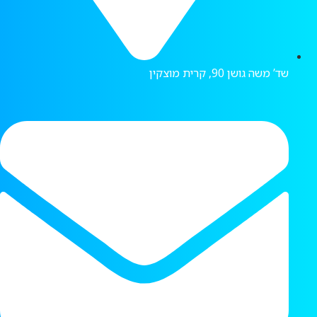
שד’ משה גושן 90, קרית מוצקין