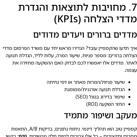
7. מחויבות לתוצאות והגדרת
מדדי הצלחה (KPIs)
מדדים ברורים ויעדים מדודים
איך תדעו שהקמפיין עובד? הגדירו מראש יחד עם משרד הפרסום מדדי
הצלחה ברורים: מספר פניות, שיעור המרה, עלות לליד, הגדלת תנועה
לאתר. מדדים אלו יאפשרו לכם לבדוק האם ההשקעה מחזירה את
עצמה.
שיעור פניות/המרות מאתר או דפי נחיתה
הגדלת תנועה אורגנית/ממומנת
שיפור בדירוג בגוגל (SEO)
החזר השקעה (ROI)
מעקב ושיפור מתמיד
קמפיין טוב הוא תהליך דינמי. ניתוח נתונים, בדיקות A/B, התאמת
מסרים ותקציבים – כל אלו צריכים להיות חלק מהשירות.
טיפ:
בקשו