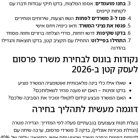
בחנו מועמדים
: אספו המלצות, בדקו תיקי עבודות ודברו עם
לקוחות קיימים
פנו ל-3 משרדים לפחות
: השוו הצעות, שירותים ומחירים
פגשו את נציגי המשרד
: ודאו כימיה ויחס אישי
בדקו שקיפות
: דרשו דוחות, מדדי הצלחה ברורים וחוזה מסודר
התחילו בפיילוט
: התחילו עם תקציב קטן, בדקו תוצאות והגדילו
בהדרגה
נקודות בונוס לבחירת משרד פרסום
לעסק קטן ב-2026
שאלו אילו כלי בינה מלאכותית ואוטומציה המשרד מציע
בדקו זמינות – האם יש מענה מהיר לשאלותכם?
האם המשרד מבצע קידום לוקאלי ומכיר את הסביבה שלכם?
דוגמה מעשית לתהליך בחירה
בעלת חנות צעצועים בגבעתיים פעלה לפי המדריך: הגדירה מטרה
(הגדלת מכירות אונליין), בדקה 3 משרדי פרסום, ערכה שיחה עם
לקוחות קיימים ובחרה משרד שהציע יחס אישי. התוצאה: עלייה של 40%