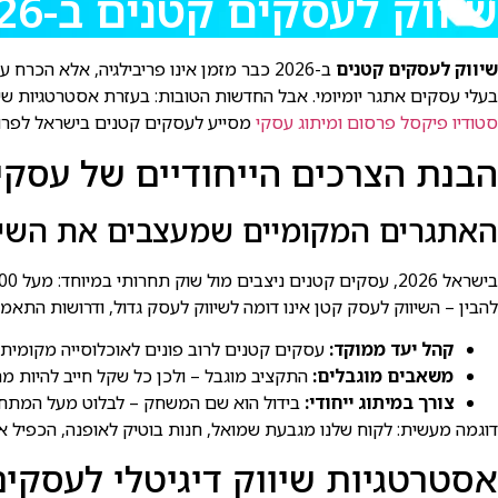
שיווק לעסקים קטנים ב-2026: המדריך האולטימטיבי להצלחה בישראל
שיווק לעסקים קטנים
ב-2026 כבר מזמן אינו פריבילגיה, אלא הכרח עבור כל עסק שרוצה לבלוט ולהצליח ב
בעלי עסקים אתגר יומיומי. אבל החדשות הטובות: בעזרת אסטרטגיות שיווק ממוקדות
סטודיו פיקסל פרסום ומיתוג עסקי
מסייע לעסקים קטנים בישראל לפרוץ ק
הבנת הצרכים הייחודיים של עסקי
האתגרים המקומיים שמעצבים את השיו
להבין – השיווק לעסק קטן אינו דומה לשיווק לעסק גדול, ודרושות התאמות
קהל יעד ממוקד:
עסקים קטנים לרוב פונים לאוכלוסייה מקומית, כ
משאבים מוגבלים:
התקציב מוגבל – ולכן כל שקל חייב להיות מתו
צורך במיתוג ייחודי:
בידול הוא שם המשחק – לבלוט מעל המתחר
דוגמה מעשית: לקוח שלנו מגבעת שמואל, חנות בוטיק לאופנה, הכפיל את היקף המכירות תוך 8 חודשים באמצעות אסטרטגיית שיווק ממוקדת קהל מקומי, 
אסטרטגיות שיווק דיגיטלי לעסקים קט