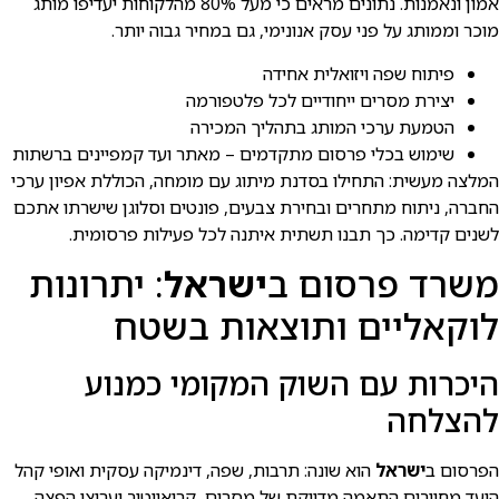
אמון ונאמנות. נתונים מראים כי מעל 80% מהלקוחות יעדיפו מותג
מוכר וממותג על פני עסק אנונימי, גם במחיר גבוה יותר.
פיתוח שפה ויזואלית אחידה
יצירת מסרים ייחודיים לכל פלטפורמה
הטמעת ערכי המותג בתהליך המכירה
שימוש בכלי פרסום מתקדמים – מאתר ועד קמפיינים ברשתות
המלצה מעשית: התחילו בסדנת מיתוג עם מומחה, הכוללת אפיון ערכי
החברה, ניתוח מתחרים ובחירת צבעים, פונטים וסלוגן שישרתו אתכם
לשנים קדימה. כך תבנו תשתית איתנה לכל פעילות פרסומית.
משרד פרסום ב
ישראל
: יתרונות
לוקאליים ותוצאות בשטח
היכרות עם השוק המקומי כמנוע
להצלחה
הפרסום ב
ישראל
הוא שונה: תרבות, שפה, דינמיקה עסקית ואופי קהל
היעד מחייבים התאמה מדויקת של מסרים, קריאייטיב וערוצי הפצה.