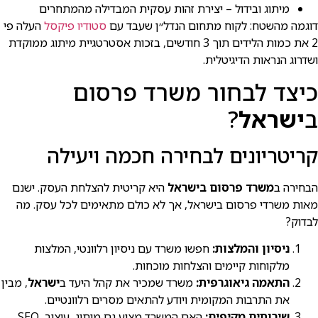
מיתוג ובידול – יצירת זהות עסקית המבדילה מהמתחרים
דוגמה מהשטח: לקוח מתחום הנדל״ן שעבד עם
סטודיו פיקסל
העלה פי
2 את כמות הלידים תוך 3 חודשים, בזכות אסטרטגיית מיתוג ממוקדת
ושדרוג הנראות הדיגיטלית.
כיצד לבחור משרד פרסום
ב
ישראל
?
קריטריונים לבחירה חכמה ויעילה
הבחירה ב
משרד פרסום בישראל
היא קריטית להצלחת העסק. ישנם
מאות משרדי פרסום בישראל, אך לא כולם מתאימים לכל עסק. מה
לבדוק?
ניסיון והמלצות:
חפשו משרד עם ניסיון רלוונטי, המלצות
מלקוחות קיימים והצלחות מוכחות.
התאמה גיאוגרפית:
משרד שמכיר את קהל היעד ב
ישראל
, מבין
את התרבות המקומית ויודע להתאים מסרים רלוונטיים.
שירותים מקיפים:
האם המשרד מציע גם מיתוג, עיצוב, SEO,