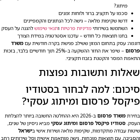
מיתוג?
סכמו על תקציב ברור ולוחות זמנים
דרשו שקיפות מלאה – גישה לכל הנתונים והקמפיינים
השתמשו בשירותי
מדיניות פרטיות
ו
תנאי שימוש
להגנה על העסק
בחנו תוצאות כל חודש – עדכנו אסטרטגיה במידת הצורך
דוגמה: עסק בתחום המזון ששילב פגישת בקרה חודשית עם
משרד
פרסום
– שיפר את החזר ההשקעה ב-25% תוך חודשיים בלבד, בזכות
התאמת המסר והקטנת בזבוז תקציבי.
שאלות ותשובות נפוצות
סיכום: למה לבחור בסטודיו
פיקסל פרסום ומיתוג עסקי?
בחירת
משרד פרסום
ב-2026 היא ההחלטה החשובה ביותר להצלחת
העסק.
סטודיו פיקסל פרסום ומיתוג עסקי
מביא ניסיון של שנים,
שיטות עבודה מתקדמות, שקיפות מלאה ושירות אישי ב
ישראל
והסביבה. עם תוצאות מוכחות, גישה מותאמת אישית וסל שירותים רחב