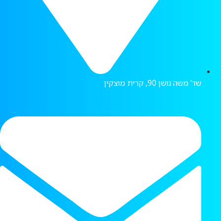
שד’ משה גושן 90, קרית מוצקין