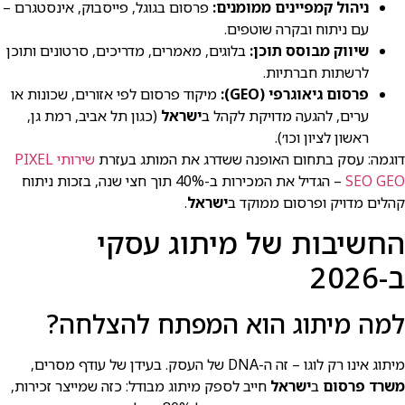
ניהול קמפיינים ממומנים:
פרסום בגוגל, פייסבוק, אינסטגרם –
עם ניתוח ובקרה שוטפים.
שיווק מבוסס תוכן:
בלוגים, מאמרים, מדריכים, סרטונים ותוכן
לרשתות חברתיות.
פרסום גיאוגרפי (GEO):
מיקוד פרסום לפי אזורים, שכונות או
ערים, להגעה מדויקת לקהל ב
ישראל
(כגון תל אביב, רמת גן,
ראשון לציון וכו׳).
דוגמה: עסק בתחום האופנה ששדרג את המותג בעזרת
שירותי PIXEL
SEO GEO
– הגדיל את המכירות ב-40% תוך חצי שנה, בזכות ניתוח
קהלים מדויק ופרסום ממוקד ב
ישראל
.
החשיבות של מיתוג עסקי
ב-2026
למה מיתוג הוא המפתח להצלחה?
מיתוג אינו רק לוגו – זה ה-DNA של העסק. בעידן של עודף מסרים,
משרד פרסום
ב
ישראל
חייב לספק מיתוג מבודל: כזה שמייצר זכירות,