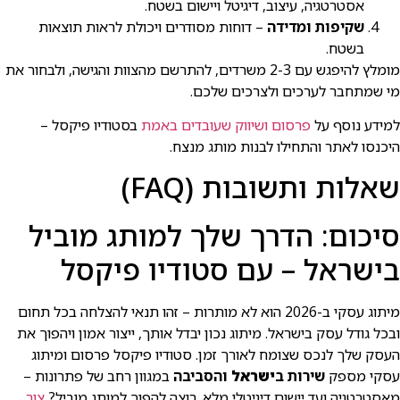
אסטרטגיה, עיצוב, דיגיטל ויישום בשטח.
שקיפות ומדידה
– דוחות מסודרים ויכולת לראות תוצאות
בשטח.
מומלץ להיפגש עם 2-3 משרדים, להתרשם מהצוות והגישה, ולבחור את
מי שמתחבר לערכים ולצרכים שלכם.
למידע נוסף על
פרסום ושיווק שעובדים באמת
בסטודיו פיקסל –
היכנסו לאתר והתחילו לבנות מותג מנצח.
שאלות ותשובות (FAQ)
סיכום: הדרך שלך למותג מוביל
בישראל – עם סטודיו פיקסל
מיתוג עסקי ב-2026 הוא לא מותרות – זהו תנאי להצלחה בכל תחום
ובכל גודל עסק בישראל. מיתוג נכון יבדל אותך, ייצור אמון ויהפוך את
העסק שלך לנכס שצומח לאורך זמן. סטודיו פיקסל פרסום ומיתוג
עסקי מספק
שירות ב
ישראל
והסביבה
במגוון רחב של פתרונות –
מאסטרטגיה ועד יישום דיגיטלי מלא. רוצה להפוך למותג מוביל?
צור