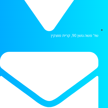
שד’ משה גושן 90, קרית מוצקין