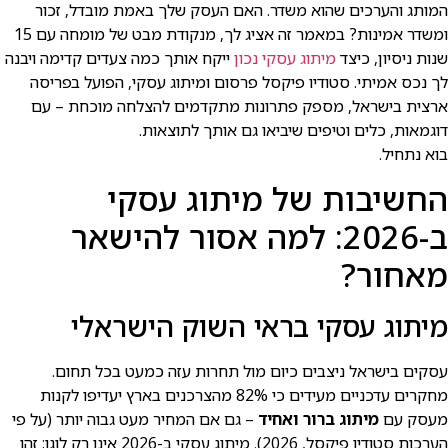
המותג והערכים שהוא משדר. האם העסק שלך באמת מובדל, זכור
ומשדר אמינות? במאמר זה אציג לך, מנקודת מבט של מומחה עם 15
שנות ניסיון, כיצד
מיתוג עסקי נכון
ייקח אותך כמה צעדים קדימה ויבנה
לך נכס אמיתי. סטודיו פיקסל פרסום ומיתוג עסקי, הפועל בפריסה
ארצית בישראל, מספק פתרונות מתקדמים להצלחה מוכחת – עם
דוגמאות, כלים וטיפים שיביאו גם אותך לתוצאות.
בוא נתחיל.
החשיבות של מיתוג עסקי
ב-2026: למה אסור להישאר
מאחור?
מיתוג עסקי בראי השוק הישראלי
עסקים בישראל ניצבים כיום מול תחרות עזה כמעט בכל תחום.
מחקרים עדכניים מעידים כי 82% מהצרכנים בארץ יעדיפו לקנות
מעסק עם
מיתוג ברור ואחיד
– גם אם המחיר מעט גבוה יותר (על פי
הערכות סטודיו פיקסל, 2026). מיתוג עסקי ב-2026 אינו רק לוגו; זהו