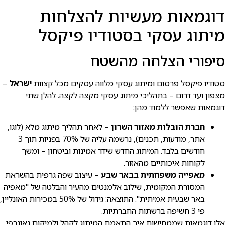
דוגמאות מעשיות להצלחות
מיתוג עסקי בסטודיו פיקסל
סיפורי הצלחה מהשטח
סטודיו פיקסל פרסום ומיתוג עסקי מלווה עסקים מכל קצוות
ישראל
–
מצפון ועד דרום – בתהליכי מיתוג עסקי מקצה לקצה. להלן שתי
דוגמאות שאפשר ללמוד מהן:
חברת הובלות מאזור השרון
– לאחר תהליך מיתוג מלא (לוגו,
אתר, מודעות, תכנים), נרשמה עליה של 70% בפניות תוך 3
חודשים בלבד. המיתוג החדש שידר אמינות וביטחון – ומשך
לקוחות איכותיים מהאזור.
מאפייה משפחתית בבאר שבע
– עיצוב שפה גרפית בהשראת
המסורת המקומית, שילוב אלמנטים מהעיר והבלטה של "מאפיה
באר שבעית אמיתית". התוצאה: גידול של 50% במכירות האונליין,
פי 3 חשיפה ברשתות החברתיות.
אלו דוגמאות שממחישות איך התאמת המיתוג לקהל ולמיקום גאוגרפי