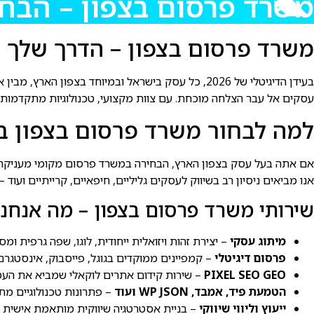
משרד פרסום בצפון – הבחירה
משרד פרסום בצפון – הדרך שלך להצ
בעידן הדיגיטלי של 2026, כל עסק בישראל ובמיוחד בצפון הארץ, מבין את החשיבות הקריטית של מיתוג, פרסום ושיווק דיגיטלי איכותי.
עסקים אל עבר הצלחה מוכחת. עם צוות מקצועי, טכנולוגיות מתקדמות 
למה לבחור משרד פרסום בצפון ב-2026
אם אתה בעל עסק בצפון הארץ, הבחירה במשרד פרסום מקומי מעניקה 
אנו מביאים ניסיון רב בשיווק לעסקים גליליים, חיפאיים, קרייתיים ועוד
שירותי משרד פרסום בצפון – מה אנחנו
מיתוג עסקי
– יצירת זהות ויזואלית ייחודית, לוגו, שפה גרפית ו
פרסום דיגיטלי
– קמפיינים ממוקדים בגוגל, פייסבוק, אינסטגרם
PIXEL SEO GEO
– שירות קידום אתרים לוקאלי שמביא את העסק
הטמעת פיד, אמבד, WP JSON ועוד
– פתרונות טכנולוגיים מת
ייעוץ וליווי שיווקי
– בניית אסטרטגיה שיווקית מותאמת אישית 