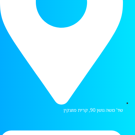
שד’ משה גושן 90, קרית מוצקין