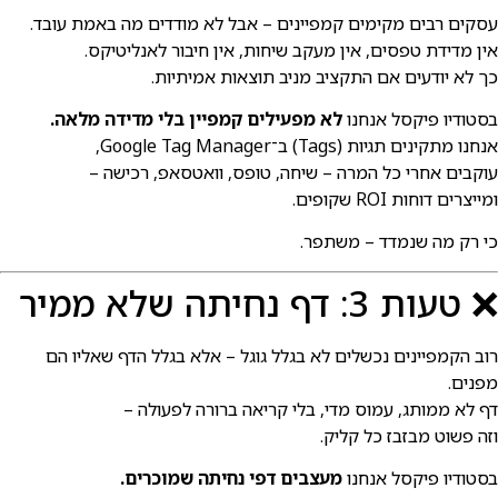
סקים רבים מקימים קמפיינים – אבל לא מודדים מה באמת עובד.
ין מדידת טפסים, אין מעקב שיחות, אין חיבור לאנליטיקס.
ך לא יודעים אם התקציב מניב תוצאות אמיתיות.
סטודיו פיקסל אנחנו
לא מפעילים קמפיין בלי מדידה מלאה.
נחנו מתקינים תגיות (Tags) ב־Google Tag Manager,
וקבים אחרי כל המרה – שיחה, טופס, וואטסאפ, רכישה –
מייצרים דוחות ROI שקופים.
י רק מה שנמדד – משתפר.
 טעות 3: דף נחיתה שלא ממיר
וב הקמפיינים נכשלים לא בגלל גוגל – אלא בגלל הדף שאליו הם
פנים.
ף לא ממותג, עמוס מדי, בלי קריאה ברורה לפעולה –
זה פשוט מבזבז כל קליק.
סטודיו פיקסל אנחנו
מעצבים דפי נחיתה שמוכרים.