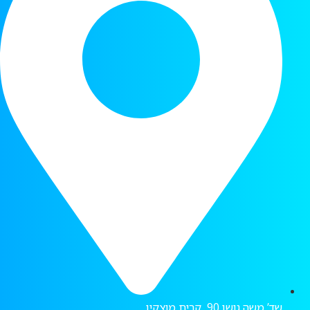
שד’ משה גושן 90, קרית מוצקין