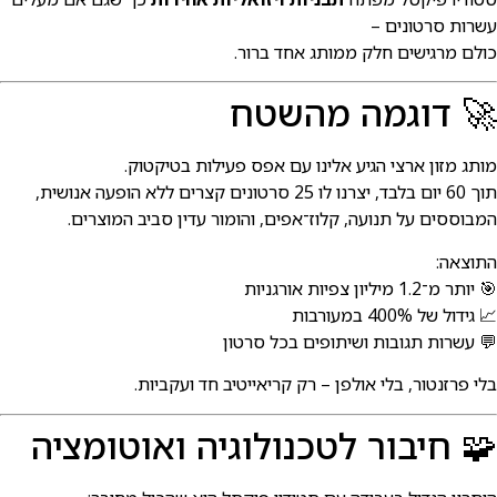
שרות סרטונים –
ולם מרגישים חלק ממותג אחד ברור.
 דוגמה מהשטח
ותג מזון ארצי הגיע אלינו עם אפס פעילות בטיקטוק.
 60 יום בלבד, יצרנו לו 25 סרטונים קצרים ללא הופעה אנושית,
מבוססים על תנועה, קלוז־אפים, והומור עדין סביב המוצרים.
תוצאה:
 יותר מ־1.2 מיליון צפיות אורגניות
 גידול של 400% במעורבות
 עשרות תגובות ושיתופים בכל סרטון
לי פרזנטור, בלי אולפן – רק קריאייטיב חד ועקביות.
 חיבור לטכנולוגיה ואוטומציה