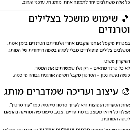
ל אלה משתלבים יחד לתמונה אחת: מותג חי, עדכני ואהוב.
 שימוש מושכל בצלילים
טרנדים
סטודיו פיקסל אנחנו עוקבים אחרי אלגוריתם הטרנדים בזמן אמת,
משלבים צלילים פופולריים מבלי לפגוע בשפה הייחודית של המותג.
עיקרון פשוט:
א כל טרנד מתאים – רק אלו שמשרתים את המסר.
שזה נעשה נכון – הסרטון מקבל חשיפה אורגנית גבוהה פי כמה.
 עיצוב ועריכה שמדברים מותג
חת הטעויות הנפוצות היא לערוך סרטון טיקטוק כמו “עוד סרטון”.
צלנו כל וידאו מעוצב ברמת פריים, צבע, טיפוגרפיה ומוזיקה בהתאם
שפה המותגית.
טודיו פיקסל מפתח
תבניות ויזואליות אחידות
כך שגם אם מעלים