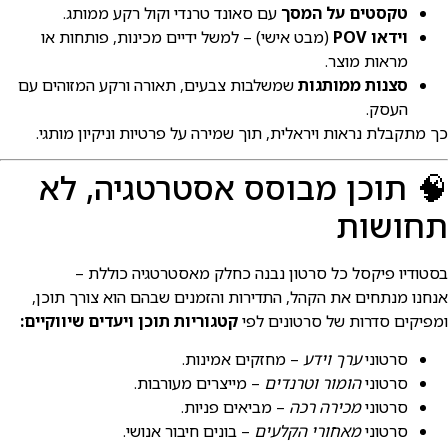
טקסטים על המסך
עם סאונד טרנדי וקול רקע ממותג.
וידאו POV
(מבט אישי) – למשל ידיים מכינות, פותחות או
מראות מוצר.
סצנות ממותגות
שמשלבות צבעים, תאורה ורקע המזוהים עם
העסק.
ך מתקבלת נראות ויראלית, תוך שמירה על פרטיות וניקיון מותגי.
 תוכן מבוסס אסטרטגיה, לא
חושות
סטודיו פיקסל כל סרטון נבנה כחלק מאסטרטגיה כוללת –
נחנו מנתחים את הקהל, התדירות והזמנים שבהם הוא צורך תוכן,
מפיקים סדרות של סרטונים לפי
קטגוריות תוכן ויעדים שיווקיים:
סרטוני
ערך וידע
– מחזקים אמינות.
סרטוני
הומור וטרנדים
– מייצרים מעורבות.
סרטוני
מכירה רכה
– מביאים פניות.
סרטוני
מאחורי הקלעים
– בונים חיבור אנושי.