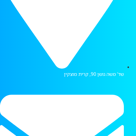
שד’ משה גושן 90, קרית מוצקין