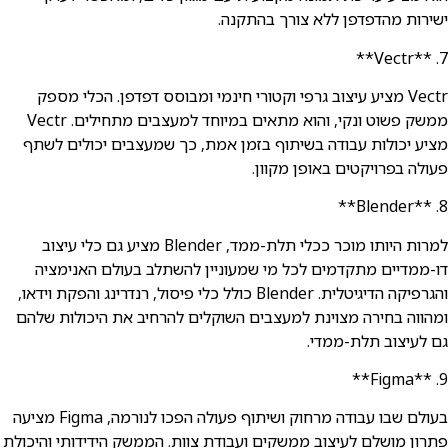
ישירות מהדפדפן ללא צורך בהתקנה.
7. **Vectr**
Vectr מציע עיצוב גרפי וקטורי חינמי ומבוסס דפדפן. הכלי מספק
ממשק פשוט ונקי, והוא מתאים במיוחד למעצבים מתחילים. Vectr
מציע יכולות עבודה בשיתוף בזמן אמת, כך שמעצבים יכולים לשתף
פעולה בפרויקטים באופן מקוון.
8. **Blender**
למרות היותו מוכר ככלי תלת-ממד, Blender מציע גם כלי עיצוב
דו-ממדיים מתקדמים לכל מי שמעוניין להשתלב בעולם האנימציה
והגרפיקה הדיגיטלית. Blender כולל כלי פיסול, רנדרינג והפקת וידאו,
ומהווה בחירה מצוינת למעצבים השוקלים להרחיב את היכולות שלהם
גם לעיצוב תלת-ממדי.
9. **Figma**
בעולם שבו עבודה מרחוק ושיתוף פעולה הפכו לנורמה, Figma מציעה
פתרון מושלם לעיצוב ממשקים ועבודת צוות. הממשק הידידותי והיכולת