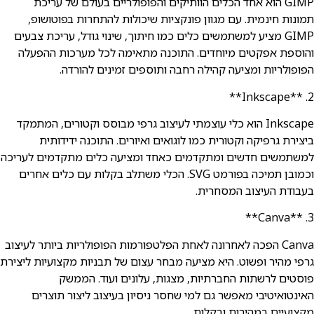
GIMP הוא אחד הכלים הוותיקים והפופולריים בעולם של עריכת
תמונות חינמית. עם מגוון פונקציות שיכולות להתחרות בפוטושופ,
GIMP מציע למשתמשים כלים כמו חיתוך, שינוי גודל, עריכת צבעים
והוספת אפקטים מיוחדים. התוכנה מתאימה לכל מערכות ההפעלה
הפופולריות ומציעה קהילה רחבה ותוספים זמינים להורדה.
2. **Inkscape**
Inkscape הוא כלי עוצמתי לעיצוב גרפי מבוסס וקטורים, המתמקד
ביצירת גרפיקה וקטורית כמו לוגואים ואיורים. התוכנה ידידותית
למשתמשים חדשים ומתקדמים כאחד ומציעה כלים מתקדמים לעריכה
וכמובן תמיכה בפורמט SVG. הכלי משתלב בקלות עם כלים אחרים
בעבודת העיצוב המסחרית.
3. **Canva**
Canva הפכה לאחרונה לאחת הפלטפורמות הפופולריות ביותר לעיצוב
גרפי מהיר ופשוט. היא מציעה מבחר עצום של תבניות מקצועיות ליצירת
פוסטים לרשתות החברתיות, מצגות, עלונים ועוד. הממשק
האינטואיטיבי מאפשר גם למי שחסר ניסיון בעיצוב ליצור תוצרים
מקצועיים במהירות ובקלות.