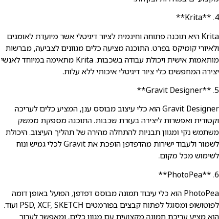
4. **Krita**
Krita היא תוכנה פתוחה וחינמית לציור דיגיטלי אשר מיועדת לאומנים
ולאיורי קומיקס בפרט. התוכנה מציעה כלים מגוונים לצביעה, מברשות
מותאמות אישית ויכולת עבודה בשכבות. Krita מתאימה במיוחד לאנשי
יצירה המחפשים כלי ציור דיגיטלי איכותי ללא עלות.
5. **Gravit Designer**
Gravit Designer הוא כלי עיצוב מבוסס ענן, המציע כלים לעריכה
וקטורית ואפשרות ליצירה בעזרת שכבות. התוכנה מספקת ממשק
משתמש נקי ומגוון תבניות להתחלה מהירה של תהליך העיצוב. היכולת
לשמור ולעבוד ישירות מהדפדפן הופכת את Gravit לכלי גמיש ונוח
לשימוש מכל מקום.
6. **PhotoPea**
PhotoPea הוא כלי עיבוד תמונה מבוסס דפדפן, הפועל באופן דומה
לפוטושופ ומסוגל לפתוח קבצים בפורמטים PSD, XCF, SKETCH ועוד.
הוא מציע עריכת תמונה מקצועית עם מגוון כלים, ומאפשר לערוך