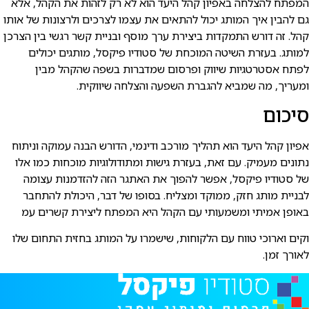
מפתח להצלחה באפיון קהל היעד הוא לא רק לזהות את הקהל, אלא
ם להבין איך המותג יכול להתאים את עצמו לצרכים ולרצונות של אותו
הל. זה דורש התמקדות ביצירת ערך מוסף ובניית קשר רגשי בין הצרכן
מותג. בעזרת השיטה המוכחת של סטודיו פיקסל, מותגים יכולים
פתח אסטרטגיות שיווק ופרסום שמדברות בשפה שהקהל מבין
מעריך, מה שמביא להגברת השפעה והצלחה שיווקית.
יכום
פיון קהל היעד הוא תהליך מורכב ודינמי, הדורש הבנה עמוקה וניתוח
תונים מעמיק. עם זאת, בעזרת גישות ומתודולוגיות מוכחות כמו אלו
ל סטודיו פיקסל, אפשר להפוך את האתגר הזה להזדמנות עצומה
בניית מותג חזק, ממוקד ומצליח. בסופו של דבר, היכולת להתחבר
אופן אמיתי ומשמעותי עם הקהל היא המפתח ליצירת קשרים עמ
קים וארוכי טווח עם הלקוחות, שישמרו על המותג בחזית התחום שלו
אורך זמן.