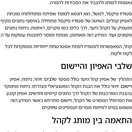
אמנות למותג ולהגביר את הסבירות להמרה.
טודיו פיקסל, למשל, הוא דוגמא למוסד שפיתח מתודולוגיה מוכחת
אפיון קהלים. השיטה של סטודיו פיקסל מתחילה באיסוף נתונים מקיף
מעמיק על הקהל היעד, דרך כלים כמו סקרים, ראיונות, ניתוח נתונים
קוונים ועוד. המידע הזה מאוחסן, מנותח ומומר לתובנות עמוקות על ה
הל, המאפשרות לסטודיו לפתח אסטרטגיות ייחודיות וממוקדות לכל
קוח ולקוח.
לבי האפיון והיישום
תהליך של אפיון קהל היעד כולל מספר שלבים: זיהוי, ניתוח, אפיון
יישום. זיהוי כולל את הבנת הקהל הפוטנציאלי והגדרתו. ניתוח מתמקד
הבנת המורכבות של הקהל דרך נתונים קיימים וחדשים. אפיון קובע
ת הפרופיל המפורט של הקהל, ויישום מתרחש כאשר המידע הזה
שמש בסיס לפיתוח מסרים וקמפיינים שיווקיים.
תאמה בין מותג לקהל