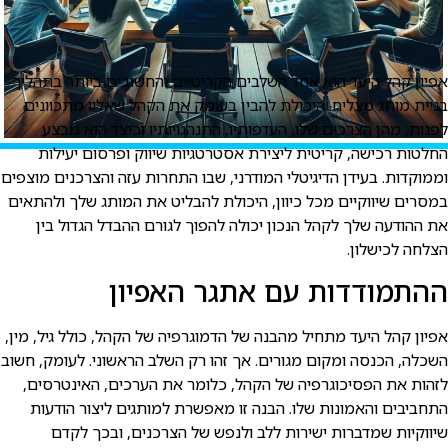
פיון קהל היעד הוא אחד השלבים הקריטיים והחשובים ביותר בתהליך
ניית מותג מצליח. היכולת להבין בעומק את הקהל שאליו מתכוונים
פנות, מהן הצרכים שלו, העדפותיו, התנהגויותיו וכיצד הוא מבצע
חלטות רכישה, קריטית ליצירת אסטרטגיות שיווק ופרסום יעילות
ממוקדות. בעידן הדיגיטלי המודרני, שבו התחרות עזה והצרכנים מוצפים
מסרים שיווקיים מכל כיוון, היכולת להבליט את המותג שלך ולהתאים
ת ההודעה שלך לקהל הנכון יכולה להפוך לגורם ההבדל הגדול בין
צלחה לכישלון.
התמודדות עם אתגר האפיון
פיון קהל היעד מתחיל מהבנה של הדמוגרפיה של הקהל, כולל גיל, מין,
שכלה, הכנסה ומקום מגורים. אך זהו רק השלב הראשוני. לעומק, חשוב
זהות את הפסיכוגרפיה של הקהל, כלומר את הערכים, האינטרסים,
תחביבים והאמונות שלו. הבנה זו מאפשרת למותגים ליצור הודעות
יווקיות שמדברות ישירות ללב ולנפש של הצרכנים, ובכך לקדם