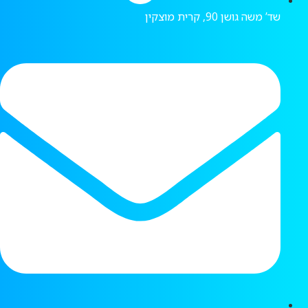
שד’ משה גושן 90, קרית מוצקין