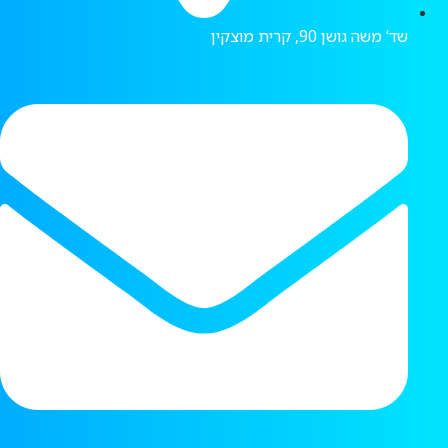
שד’ משה גושן 90, קרית מוצקין