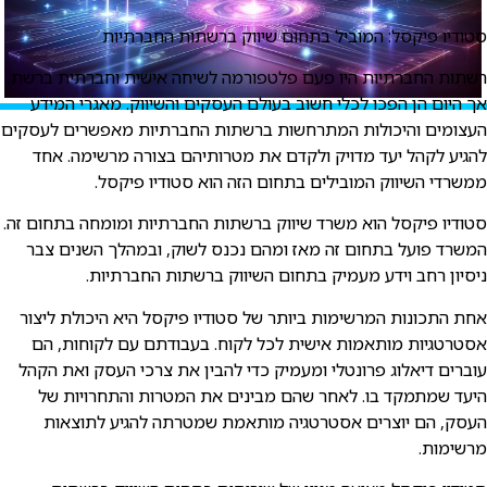
טודיו פיקסל: המוביל בתחום שיווק ברשתות החברתיות
שתות החברתיות היו פעם פלטפורמה לשיחה אישית וחברתית ברשת,
ך היום הן הפכו לכלי חשוב בעולם העסקים והשיווק. מאגרי המידע
עצומים והיכולות המתרחשות ברשתות החברתיות מאפשרים לעסקים
הגיע לקהל יעד מדויק ולקדם את מטרותיהם בצורה מרשימה. אחד
משרדי השיווק המובילים בתחום הזה הוא סטודיו פיקסל.
טודיו פיקסל הוא משרד שיווק ברשתות החברתיות ומומחה בתחום זה.
משרד פועל בתחום זה מאז ומהם נכנס לשוק, ובמהלך השנים צבר
יסיון רחב וידע מעמיק בתחום השיווק ברשתות החברתיות.
חת התכונות המרשימות ביותר של סטודיו פיקסל היא היכולת ליצור
סטרטגיות מותאמות אישית לכל לקוח. בעבודתם עם לקוחות, הם
וברים דיאלוג פרונטלי ומעמיק כדי להבין את צרכי העסק ואת הקהל
יעד שמתמקד בו. לאחר שהם מבינים את המטרות והתחרויות של
עסק, הם יוצרים אסטרטגיה מותאמת שמטרתה להגיע לתוצאות
רשימות.