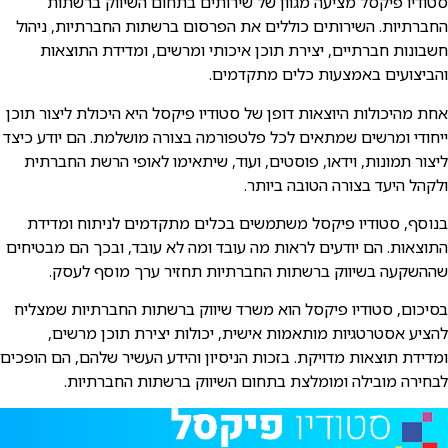
טודיו פיקסל מציעה מגוון של שירותים בתחום השיווק ברשתות
חברתיות. השירותים כוללים את הפרסום ברשתות החברתיות, ניהול
שבונות חברתיים, יצירת תוכן איכותי ומרשים, ומדידת התוצאות
הביצועים באמצעות כלים מתקדמים.
חת מהיכולות היוצאות דופן של סטודיו פיקסל היא היכולת ליצור תוכן
יחודי ומרשים שמתאים לכל פלטפורמה בצורה מושלמת. הם יודע כיצד
יצור תמונות, וידאו, פוסטים, ועוד, שיתאימו לאופי הרשת החברתית
לקהל היעד בצורה הטובה ביותר.
נוסף, סטודיו פיקסל משתמשים בכלים מתקדמים לניתוח ומדידת
תוצאות. הם יודעים לראות מה עובד ומה לא עובד, ובכך הם מבטיחים
ההשקעה בשיווק ברשתות החברתיות תחזיר ערך מוסף לעסק.
סיכום, סטודיו פיקסל הוא משרד שיווק ברשתות החברתיות שמצליח
הציע אסטרטגיות מותאמות אישית, יכולות יצירת תוכן מרשים,
מדידת תוצאות מדויקת. בזכות הניסיון והידע העשיר שלהם, הם הופכים
בחירה מובילה ומומלצת בתחום השיווק ברשתות החברתיות.