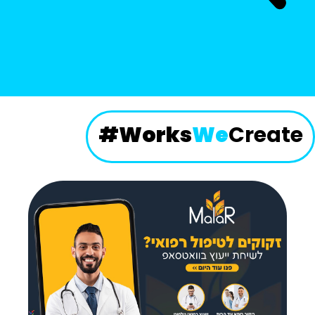
#
Works
We
Create