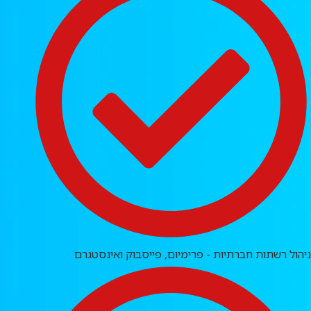
ניהול רשתות חברתיות - פרימיום, פייסבוק ואינסטגרם