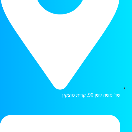
שד’ משה גושן 90, קרית מוצקין