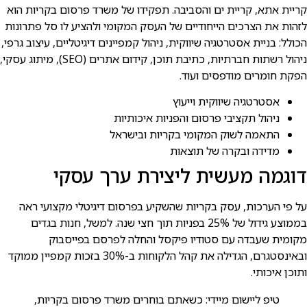
קריית אתא, קריית ים והסביבה. תפקידו של משרד פרסום בקריות הוא
לזהות את הצרכים הייחודיים של העסק המקומי ולהציע לו סל פתרונות
הכולל: בניית אסטרטגיה שיווקית, ניהול קמפיינים דיגיטליים, עיצוב גרפי,
ניהול רשתות חברתיות, כתיבת תוכן, קידום אתרים (SEO), מיתוג עסקי,
הפקת חומרים מודפסים ועוד.
אסטרטגיה שיווקית וייעוץ
ניהול תקציבי פרסום והפניות איכותיות
התאמה לשוק המקומי בקריות ובישראל
מדידה ובקרה של תוצאות
דוגמה מעשית ליצירת ערך עסקי
על פי הערכות, עסק בקריות שהשקיע בפרסום דיגיטלי מקצועי ראה
בממוצע גידול של 25% בפניות תוך חצי שנה. למשל, חנות בגדים
מקומית שעבדה עם סטודיו פיקסל והחלה לפרסם בפייסבוק
ובאינסטגרם, הגדילה את קהל הלקוחות ב-30% בזכות קמפיין ממוקד
ותוכן איכותי.
טיפ ליישום מיידי: כשאתם בוחרים משרד פרסום בקריות,