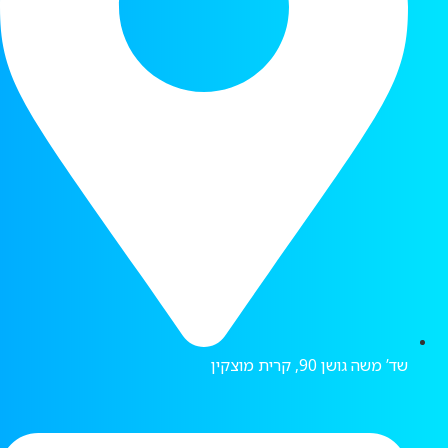
שד’ משה גושן 90, קרית מוצקין