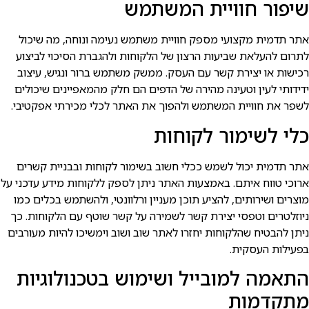
יפור חוויית המשתמש
תר תדמית מקצועי מספק חוויית משתמש נעימה ונוחה, מה שיכול
תרום להעלאת שביעות הרצון של הלקוחות ולהגברת הסיכוי לביצוע
כישות או יצירת קשר עם העסק. ממשק משתמש ברור ונגיש, עיצוב
דידותי לעין וטעינה מהירה של הדפים הם חלק מהמאפיינים שיכולים
שפר את חוויית המשתמש ולהפוך את האתר לכלי מכירתי אפקטיבי.
לי לשימור לקוחות
תר תדמית יכול לשמש ככלי חשוב בשימור לקוחות ובבניית קשרים
רוכי טווח איתם. באמצעות האתר ניתן לספק ללקוחות מידע עדכני על
וצרים ושירותים, להציע תוכן מעניין ורלוונטי, ולהשתמש בכלים כמו
יוזלטרים וטפסי יצירת קשר לשמירה על קשר שוטף עם הלקוחות. כך
יתן להבטיח שהלקוחות יחזרו לאתר שוב ושוב וימשיכו להיות מעורבים
פעילות העסקית.
תאמה למובייל ושימוש בטכנולוגיות
תקדמות