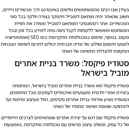
עידן שבו רבים מהמשתמשים גולשים באינטרנט דרך מכשירים ניידים,
שוב שהאתר יהיה מותאם למובייל ויתפקד בצורה חלקה בכל סוגי
מכשירים. אתר רספונסיבי המותאם למובייל משדרג את חוויית
משתמש ומאפשר ללקוחות לקבל גישה נוחה למידע בכל זמן ובכל
מקום. בנוסף, שימוש בטכנולוגיות מתקדמות כמו SEO (אופטימיזציה
מנועי חיפוש) ושילוב של מדיה חברתית יכולים לתרום לשיפור הנוכחות
מקוונת ולהגדלת החשיפה של האתר.
טודיו פיקסל: משרד בניית אתרים
וביל בישראל
טודיו פיקסל הוא משרד בניית אתרים מוביל בישראל, המתמחה
יצירת אתרי תדמית מקצועיים ואיכותיים לעסקים מכל התחומים.
סטודיו מציע שירותי בניית אתרים מקיפים, החל מעיצוב ופיתוח ועד
תחזוקה שוטפת ושיפור מתמיד של האתר.
טודיו פיקסל שם דגש על יצירת אתרים שמתאימים לצרכים הייחודיים
ל כל עסק, ומשלב עיצוב מרשים עם טכנולוגיה מתקדמת. באמצעות