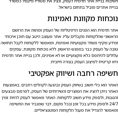
שיבות בניית אתר תדמית לעסק, ונציג את סטודיו פיקסל כמשרד
ניית אתרים מוביל בתחום בישראל.
וכחות מקוונת ואמינות
תר תדמית הוא הפנים הדיגיטליות של העסק ומהווה את הרושם
ראשוני שהלקוחות מקבלים עליו. אתר מעוצב היטב עם תוכן איכותי
מידע מקיף משדר מקצועיות ואמינות, ומאפשר ללקוחות לקבל תחושה
ובה על העסק כבר במפגש הראשון. ללא נוכחות מקוונת, עסקים
לולים להיתפס כלא מקצועיים או לא אמינים, ולכן בניית אתר תדמית
יא קריטית למיצוב העסק בצורה חיובית.
שיפה רחבה ושיווק אפקטיבי
אתר הוא כלי חשוב בשיווק העסק ובהגעה לקהלים רחבים. באמצעות
אתר ניתן להציג את המוצרים והשירותים של העסק, לפרסם מבצעים
הטבות, ולספק מידע חשוב ללקוחות. האתר מאפשר לעסק להיות זמין
24/7 ולספק מידע בכל זמן ובכל מקום, דבר שמגביר את החשיפה
מאפשר להגדיל את מעגל הלקוחות הפוטנציאליים.